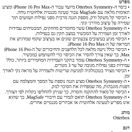
רט
• כיסוי ה-Otterbox Symmetry מיועד עבור ה-iPhone 16 Pro Max ומציע
אה עם MagSafe עבור טעינה מגנטית אלחוטית נוחה.
כיסוי קל משקל ודק, מספק הגנה מרבית מפני נפילות וזעזועים תוך
רה על עיצוב מודרני ונקי.
• ה-Otterbox Symmetry עשוי מחומרים מחוזקים, המבטיחים עמידות
רך זמן ושמירה על המכשיר במצב תקין גם בנפילות.
כיסוי מגיע בעיצובים צבעוניים שונים או בעיצוב שקוף שמדגיש את
ל ה-iPhone 16 Pro Max.
• הכיסוי כולל גישה מלאה לכל הלחצנים והחיבורים של ה-iPhone 16 Pro
 כדי להשתמש במכשיר.
• ה-Otterbox Symmetry עומד בתקני העמידות המחמירים ביותר, כולל
ות בפני נפילות מגובה של עד 3 מטרים.
כיסוי מצויד בטכנולוגיה למניעת שריטות ולשמירה על מראה נקי לאורך
• ה-Otterbox Symmetry מציע הגנה נוספת על המסך והמצלמה עם
ות מוגבהות, מה שמפחית את הסיכוי לנזק.
כיסוי קל מאוד להתקנה והסרה, כך שניתן להחליפו בקלות לפי הצורך.
• ה-Otterbox Symmetry תואם לגמרי עם חיבורי MagSafe, כך שהוא
ו מפריע לטעינה אלחוטית או אביזרים מגנטיים אחרים.
ג
Otter