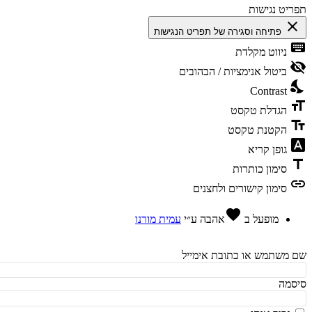
יט נגישות
cl
פתיחה וסגירה של תפריט הנגישות
ke
ניווט מקלדת
vis
ביטול אנימציות / הבהובים
ni
Contrast
fo
הגדלת טקסט
te
הקטנת טקסט
fon
גופן קריא
t
סימון כותרות
l
סימון קישורים ולחצנים
favorite
מופעל ב
אהבה
ע״י
עמית מורנו
משתמש או כתובת אימייל
מה