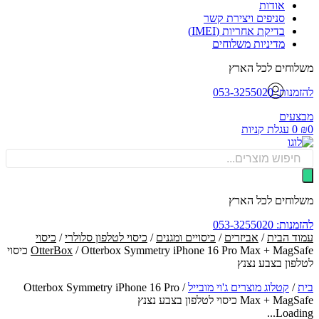
אודות
סניפים ויצירת קשר
בדיקת אחריות (IMEI)
מדיניות משלוחים
וחים לכל הארץ
: 053-3255020
עים
0
עגלת קניות
Produ
sea
וחים לכל הארץ
: 053-3255020
ד הבית
/
אביזרים
/
כיסויים ומגנים
/
כיסוי לטלפון סלולרי
/
כיסוי
OtterBox
/ Otterbox Symmetry iPhone 16 Pro Max + MagSafe כיסוי
פון בצבע נצנץ
/
קטלוג מוצרים ג'וי מובייל
/
Otterbox Symmetry iPhone 16 Pro
Max +  כיסוי לטלפון בצבע נצנץ
Loadin