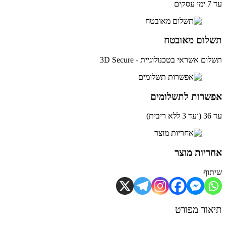
ים
י
פון
ע
ץ
לום מאובטח
ם אשראי בטכנולוגיית - 3D Secure
שרות לתשלומים
ית)
יות מוצר
וף
ור מפורט