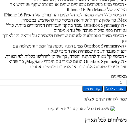
כיסוי מגיע בעיצובים צבעוניים שונים או בעיצוב שקוף שמדגיש את
ל ה-iPhone 16 Pro Max.
• הכיסוי כולל גישה מלאה לכל הלחצנים והחיבורים של ה-iPhone 16 Pro
 כדי להשתמש במכשיר.
• ה-Otterbox Symmetry עומד בתקני העמידות המחמירים ביותר, כולל
ות בפני נפילות מגובה של עד 3 מטרים.
כיסוי מצויד בטכנולוגיה למניעת שריטות ולשמירה על מראה נקי לאורך
• ה-Otterbox Symmetry מציע הגנה נוספת על המסך והמצלמה עם
ות מוגבהות, מה שמפחית את הסיכוי לנזק.
כיסוי קל מאוד להתקנה והסרה, כך שניתן להחליפו בקלות לפי הצורך.
• ה-Otterbox Symmetry תואם לגמרי עם חיבורי MagSafe, כך שהוא
ו מפריע לטעינה אלחוטית או אביזרים מגנטיים אחרים.
יינים
ת
ספה לסל
קנה עכשיו
Otter
Symme
 לקוחות קונים אצלנו:
iPh
M
לוחים לכל הארץ
MagS