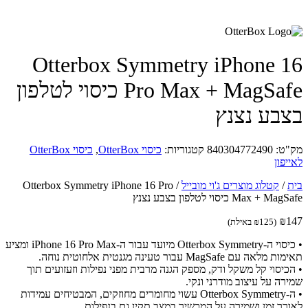
Otterbox Symmetry iPhone 
Pro Max + MagSafe כיסוי לטלפון
בע נצנץ
ט:
840304772490
קטגוריות:
כיסוי OtterBox
,
כיסוי OtterBox
פון
/
קטלוג מוצרים ג'וי מובייל
/
Otterbox Symmetry iPhone 16 Pro
Max +  כיסוי לטלפון בצבע נצנץ
₪
(
125
₪
באילת)
• כיסוי ה-Otterbox Symmetry מיועד עבור ה-iPhone 16 Pro Max ומציע
אה עם MagSafe עבור טעינה מגנטית אלחוטית נוחה.
כיסוי קל משקל ודק, מספק הגנה מרבית מפני נפילות וזעזועים תוך
רה על עיצוב מודרני ונקי.
• ה-Otterbox Symmetry עשוי מחומרים מחוזקים, המבטיחים עמידות
רך זמן ושמירה על המכשיר במצב תקין גם בנפילות.