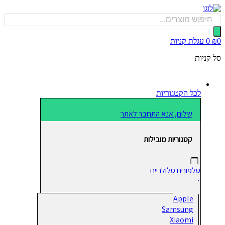
כן
Produ
sea
0
עגלת קניות
קניות
לכל הקטגוריות
שלום, אנא התחבר לאתר
קטגוריות מובילות
טלפונים סלולריים
Apple
Samsung
Xiaomi