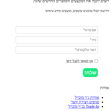
ים לקבל את המבצעים והמוצרים החדשים שלנו?
מו וקבלו עדכונים שוטפים, מבצעים ומידע שימושי
אני מאשר לקבל דיוור
שלח!
ות
אודות ג’וי מובייל
סניפים ויצירת קשר
Trade-In בג’וי מובייל