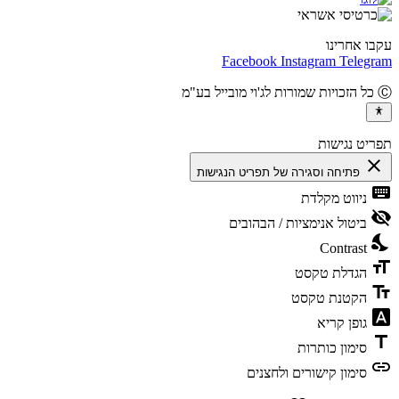
ו אחרינו
Facebook
Instagram
Teleg
יט נגישות
cl
פתיחה וסגירה של תפריט הנגישות
ke
ניווט מקלדת
vis
ביטול אנימציות / הבהובים
ni
Contrast
fo
הגדלת טקסט
te
הקטנת טקסט
fon
גופן קריא
t
סימון כותרות
l
סימון קישורים ולחצנים