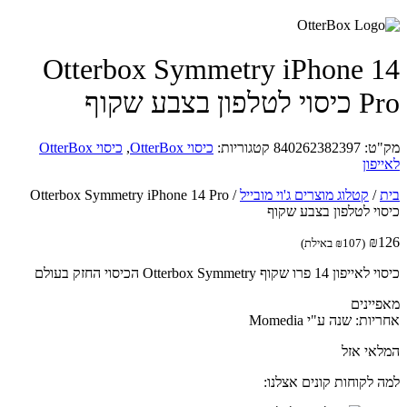
Otterbox Symmetry iPhone 
טלפון בצבע שקוף
ט:
840262382397
קטגוריות:
כיסוי OtterBox
,
כיסוי OtterBox
פון
/
קטלוג מוצרים ג'וי מובייל
/
Otterbox Symmetry iPhone 14 Pro
וי לטלפון בצבע שקוף
₪
(
107
₪
באילת)
1 פרו שקוף Otterbox Symmetry הכיסוי החזק בעולם
יינים
ות: שנה ע"י Momedia
אי אזל
 לקוחות קונים אצלנו: