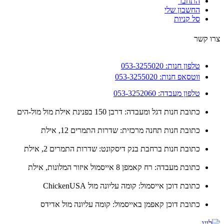
התחבר
החשבון שלי
סל קניות
 קשר
טלפון חנות: 053-3255020
ווטסאפ חנות: 053-3255020
טלפון מעבדה: 053-3252060
כתובת חנות דגל ומעבדה: דרבן 150 בפנינת אילת מול מול-הים
כתובת חנות תחנה מרכזית: שדרות התמרים 12, אילת
כתובת חנות ברחבת בנק דיסקונט: שדרות התמרים 2, אילת
כתובת מעבדה: רח קאמפן 8 אייסמול איזור המלונות, אילת
כתובת דוכן אייסמול: קומה עליונה מול ChickenUSA
כתובת דוכן קאפמן באייסמול: קומה עליונה מול אדידס