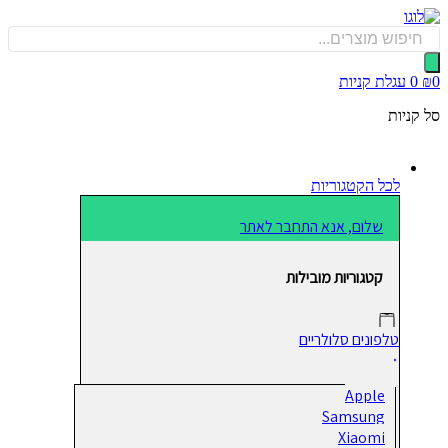
כן
Produ
sea
0
עגלת קניות
קניות
לכל הקטגוריות
שלום, אנא התחבר לאתר
קטגוריות מובילות
טלפונים סלולריים
Apple
Samsung
Xiaomi