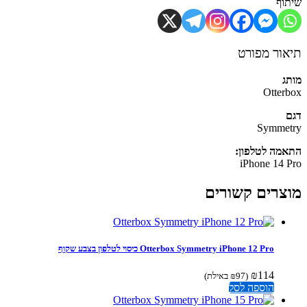
וף
ור מפורט
ג
Otter
Symme
מה לטלפון:
iPhone 14 
צרים קשורים
Otterbox Symmetry iPhone 12 Pro כיסוי לטלפון בצבע שקוף
₪
114
(
97
₪
באילת)
הוספה לסל