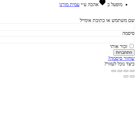
favorite
מופעל ב
אהבה
ע״י
עמית מורנו
משתמש או כתובת אימייל
מה
זכור אותי
חברות
ור סיסמה?
ד נוכל לעזור?