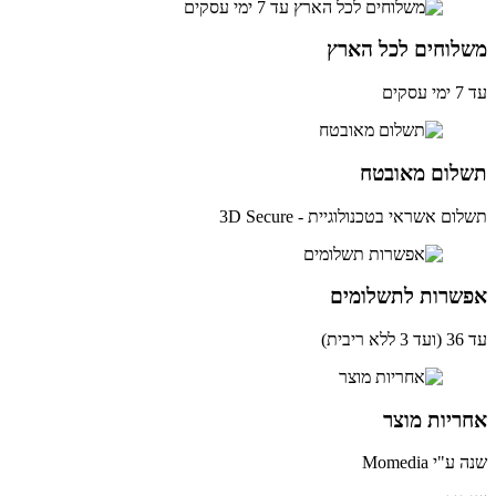
לוחים לכל הארץ
ים
לום מאובטח
ם אשראי בטכנולוגיית - 3D Secure
שרות לתשלומים
ית)
יות מוצר
י Momedia