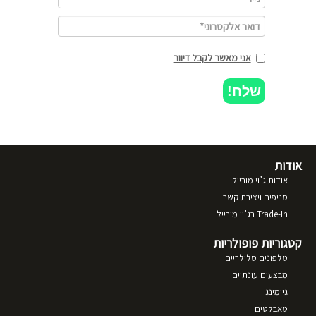
אני מאשר לקבל דיוור
שלח!
אודות
אודות ג’וי מובייל
סניפים ויצירת קשר
Trade-In בג’וי מובייל
קטגוריות פופולריות
טלפונים סלולריים
מבצעים עונתיים
גיימינג
טאבלטים