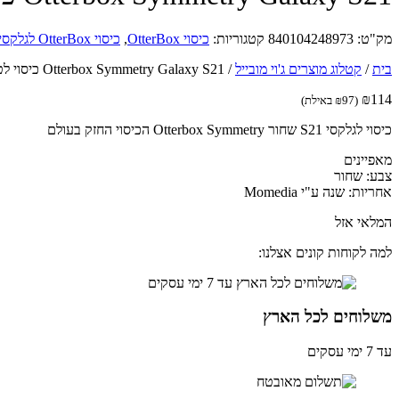
מק"ט:
840104248973
קטגוריות:
כיסוי OtterBox
,
כיסוי OtterBox לגלקסי
בית
/
קטלוג מוצרים ג'וי מובייל
/
Otterbox Symmetry Galaxy S21 כיסוי לטלפון בצבע שחור
₪
114
(
97
₪
באילת)
כיסוי לגלקסי S21 שחור Otterbox Symmetry הכיסוי החזק בעולם
מאפיינים
צבע: שחור
אחריות: שנה ע"י Momedia
המלאי אזל
למה לקוחות קונים אצלנו:
משלוחים לכל הארץ
עד 7 ימי עסקים