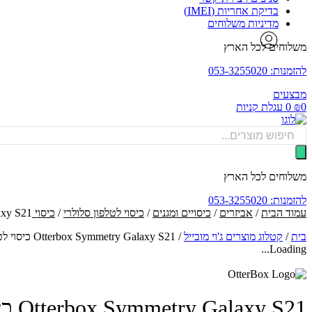
בדיקת אחריות (IMEI)
מדיניות משלוחים
משלוחים לכל הארץ
להזמנות: 053-3255020
מבצעים
0
₪
0
עגלת קניות
Products
search
משלוחים לכל הארץ
להזמנות: 053-3255020
עמוד הבית
/
אביזרים
/
כיסויים ומגנים
/
כיסוי לטלפון סלולרי
/
כיסוי OtterBox
/ Galaxy S21
בית
/
קטלוג מוצרים ג'וי מובייל
/
Otterbox Symmetry Galaxy S21 כיסוי לטלפון בצבע שחור
Loading...
Otterbox Symmetry Galaxy S21 כיסוי לטלפון בצבע שחור