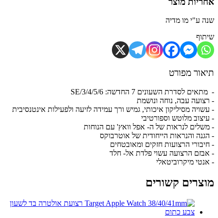
יות מוצר
 ע"י מו מדיה
וף
ור מפורט
ים לסדרת השעונים 7 החדשה: 3/4/5/6/SE
צועה עבה, נוחה ונושמת
שויה מסיליקון איכותי, גמיש ורך עמידה לזיעה ולפעילות אינטנסיבית
יצוב מלוטש וספורטיבי
שלים לנראות של ה- אפל וואץ' עם הנוחות
גנה והנראות הייחודית של אוטרבוקס
יבורי הרצועות חזקים ומאובטחים
בזם הרצועה עשוי פלדת אל- חלד
נטי מיקרוביטאלי
צרים קשורים