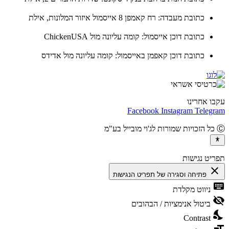
כתובת מעבדה: רח קאמפן 8 אייסמול איזור המלונות, אילת
כתובת דוכן אייסמול: קומה עליונה מול ChickenUSA
כתובת דוכן קאפמן באייסמול: קומה עליונה מול אדידס
ו אחרינו
Facebook
Instagram
Teleg
יט נגישות
cl
פתיחה וסגירה של תפריט הנגישות
ke
ניווט מקלדת
vis
ביטול אנימציות / הבהובים
ni
Contrast