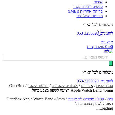
אודות
סניפים ויצירת קשר
בדיקת אחריות (IMEI)
מדיניות משלוחים
וחים לכל הארץ
: 053-3255020
עים
0
עגלת קניות
Produ
sea
וחים לכל הארץ
: 053-3255020
ד הבית
/
אביזרים
/
אביזרים לשעונים
/
רצועות לשעון
/ OtterBox
Apple Watch Band רצועה לשעון בצבע כחול
/
קטלוג מוצרים ג'וי מובייל
/
OtterBox Apple Watch Band 45mm
עה לשעון בצבע כחול
Loadin