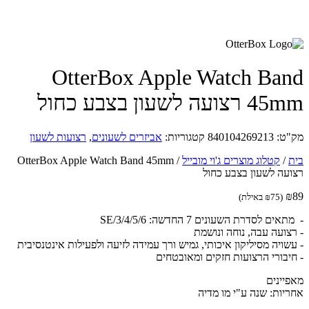
OtterBox Apple Watch Ba
צועה לשעון בצבע כחול
ט:
840104269213
קטגוריות:
אביזרים לשעונים
,
רצועות לשעון
/
קטלוג מוצרים ג'וי מובייל
/
OtterBox Apple Watch Band 45mm
עה לשעון בצבע כחול
(
75
₪
באילת)
ים לסדרת השעונים 7 החדשה: 3/4/5/6/SE
צועה עבה, נוחה ונושמת
שויה מסיליקון איכותי, גמיש ורך עמידה לזיעה ולפעילות אינטנסיבית
יבורי הרצועות חזקים ומאובטחים
יינים
יות: שנה ע"י מו מדיה