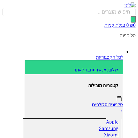
כן
Produ
sea
0
עגלת קניות
קניות
לכל הקטגוריות
שלום, אנא התחבר לאתר
קטגוריות מובילות
טלפונים סלולריים
Apple
Samsung
Xiaomi