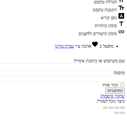
fo
הגדלת טקסט
te
הקטנת טקסט
fon
גופן קריא
t
סימון כותרות
l
סימון קישורים ולחצנים
favorite
מופעל ב
אהבה
ע״י
עמית מורנו
משתמש או כתובת אימייל
מה
זכור אותי
חברות
ור סיסמה?
ד נוכל לעזור?