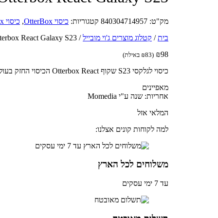
מק"ט:
840304714957
קטגוריות:
כיסוי OtterBox
,
כיסוי OtterBox לגלקסי
בית
/
קטלוג מוצרים ג'וי מובייל
/
Otterbox React Galaxy S23 כיסוי לטלפון בצבע 
₪
98
(
83
₪
באילת)
כיסוי לגלקסי S23 שקוף Otterbox React הכיסוי החזק בעולם
מאפיינים
אחריות: שנה ע"י Momedia
המלאי אזל
למה לקוחות קונים אצלנו:
משלוחים לכל הארץ
עד 7 ימי עסקים