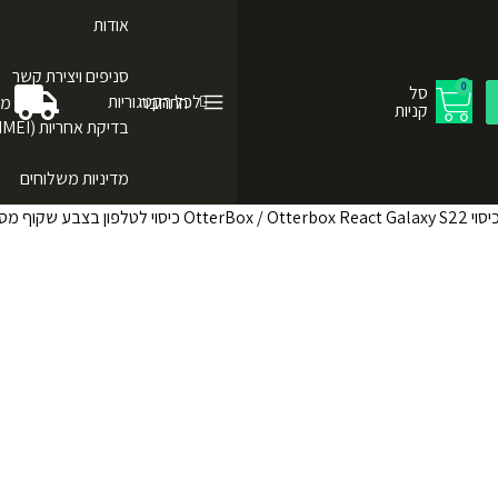
אודות
סניפים ויצירת קשר
0
סל
לכל הקטגוריות
התחבר
מש
קניות
בדיקת אחריות (IMEI)
מדיניות משלוחים
יסוי OtterBox
/ Otterbox React Galaxy S22 כיסוי לטלפון בצבע שקוף מסגרת שחורה