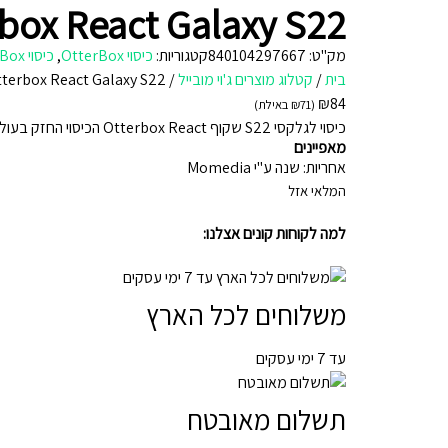
Otterbox React Galaxy S22 כיסוי לטלפון בצבע שקוף 
מק"ט:
840104297667
קטגוריות:
כיסוי OtterBox
,
כיסוי OtterBox לגלקסי
בית
/
קטלוג מוצרים ג'וי מובייל
/
Otterbox React Galaxy S22 כיסוי לטלפון בצבע שקוף מסגרת ש
₪
84
(
71
₪
באילת)
כיסוי לגלקסי S22 שקוף Otterbox React הכיסוי החזק בעולם
מאפיינים
אחריות: שנה ע"י Momedia
המלאי אזל
למה לקוחות קונים אצלנו:
משלוחים לכל הארץ
עד 7 ימי עסקים
תשלום מאובטח