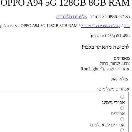
OPPO A94 5G 128GB 8GB RAM - אופו טלפון סלולרי
מק"ט:
29886
קטגוריה:
טלפונים סלולריים
בית
/
קטלוג מוצרים ג'וי מובייל
/
OPPO A94 5G 128GB 8GB RAM - אופו טלפון סלולרי
₪
1,496
(
1,268
₪
באילת)
לרכישה מהאתר בלבד!
מאפיינים
צבע: שחור, כחול
אחריות: שנה ע"י RonLight
המלאי אזל
אביזרים משלימים:
אביזרי גיימינג
אביזרים
אביזרים לטאבלטים