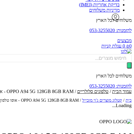
בדיקת אחריות (IMEI)
מדיניות משלוחים
משלוחים לכל הארץ
להזמנות: 053-3255020
מבצעים
0
₪
0
עגלת קניות
Products
search
משלוחים לכל הארץ
להזמנות: 053-3255020
עמוד הבית
/
טלפונים סלולריים
/ OPPO A94 5G 128GB 8GB RAM - אופו טלפון סלולרי
בית
/
קטלוג מוצרים ג'וי מובייל
/
OPPO A94 5G 128GB 8GB RAM - אופו טלפון סלולרי
Loading...