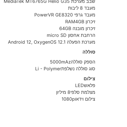
שבב מערכת MediaTek MT6765G Helio G35
מעבד 8 ליבות
מעבד גרפי PowerVR GE8320
זיכרון RAM4GB
זיכרון מובנה 64GB
הרחבת אחסון micro SD
מערכת הפעלה Android 12, OxygenOS 12.1
סוללה
הספק סוללה5000mAz
סוג סוללה נשלפתLi - Polymer
צילום
פלאשLED
מצלמת סלפי8 מיליון
צילום וידאו1080p