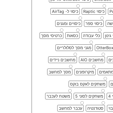
כיסוי Raptic
כיסוי ל- AirTag
שה
כיסוי ספר
כיסויים ומגנים
גינון
כלי עבודה
כסאות
כרטיסי מסך
מגני מסך לסלולריים
ם
מחשבים AIO
מחשבים ניידים
מתאמים
מיקרופונים
מסך למחשב
ם
משחקים לאקס בוקס
4
משחקים לסוני 5
משטח לעכבר
וי
סטודנטיה
עכבר למחשב