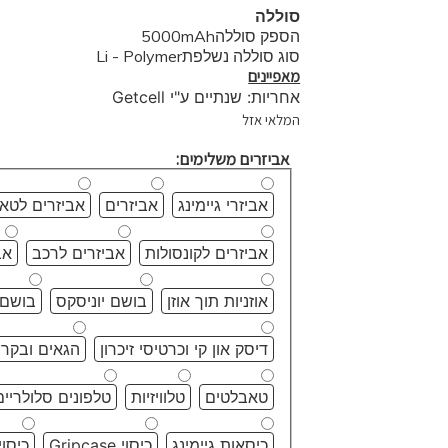
סוללה
הספק סוללה5000mAh
סוג סוללה נשלפתLi - Polymer
מאפיינים
אחריות: שנתיים ע"י Getcell
המלאי אזל
אביזרים משלימים:
אביזרי גיימינג
אביזרים
אביזרים לטא
אביזרים לקונסולות
אביזרים לרכב
אב
אוזניות תוך אוזן
בושם יוניסקס
בושם 
דיסק און קי וכרטיסי זיכרון
הגאים ובקרי
טאבלטים
טלוויזיות
טלפונים סלולריים
כיסאות גיימינג
כיסוי Gripcase
כיסוי terBox