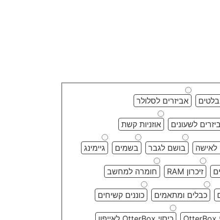
בלטים
אביזרים לסלולר
יזרים לשעונים
אוזניות קשת
לאישה
בושם לגבר
בשמים
גיימינג
ם
זיכרון RAM
חומרה למחשב
כבלים ומתאמים
כוננים קשיחים
Ot
כיסוי OtterBox לאייפון