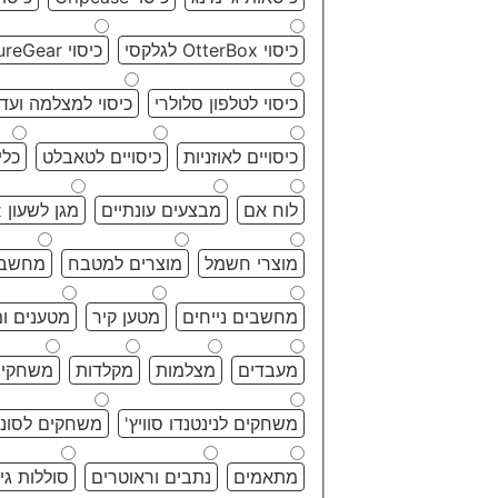
כיסוי OtterBox לגלקסי
כיסוי PureGear
כיסוי לטלפון סלולרי
כיסוי למצלמה ועד
כיסויים לאוזניות
כיסויים לטאבלט
כלי 
לוח אם
מבצעים עונתיים
מגן לשעון OtterBox
מוצרי חשמל
מוצרים למטבח
מחשבי
מחשבים נייחים
מטען קיר
מטענים ו
מעבדים
מצלמות
מקלדות
משחקי
משחקים לנינטנדו סוויץ'
משחקים לסוני 
מתאמים
נתבים וראוטרים
סוללות גיב