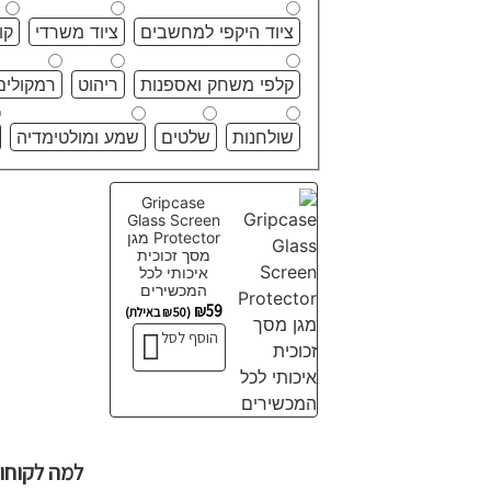
ציוד היקפי למחשבים
ציוד משרדי
קו
קלפי משחק ואספנות
ריהוט
רמקולים 
שולחנות
שלטים
שמע ומולטימדיה
Gripcase
Glass Screen
Protector מגן
מסך זכוכית
איכותי לכל
המכשירים
₪
59
(
50
₪
באילת)
הוסף לסל
למה לקוחות