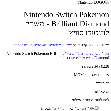
Nintendo Switch Pokem
Brilliant Diamond - משחק
ינטנדו סוויץ'
ט:
20852
קטגוריות:
גיימינג
,
משחקים
,
משחקים לנינטנדו סוויץ'
/
קטלוג מוצרים ג'וי מובייל
/
Nintendo Switch Pokemon Brilliant
משחק לנינטנדו סוויץ'
₪
(
193
₪
באילת)
ות שנה ע"י MGM
יינים
אי אזל
 לקוחות קונים אצלנו: