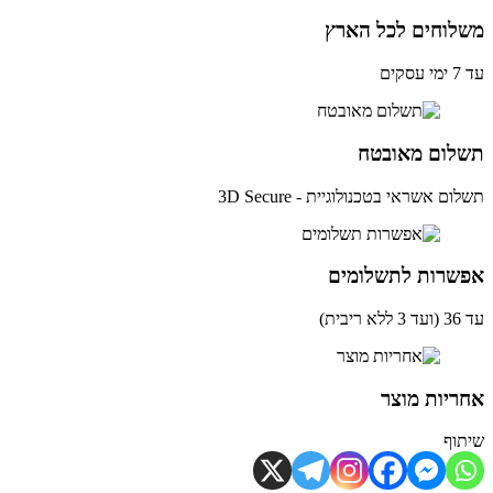
לוחים לכל הארץ
ים
לום מאובטח
ם אשראי בטכנולוגיית - 3D Secure
שרות לתשלומים
ית)
יות מוצר
וף