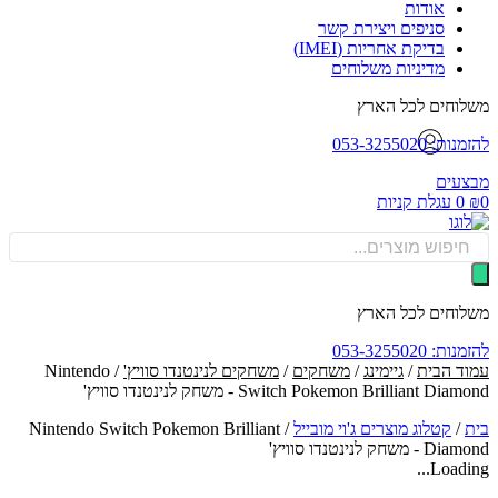
אודות
סניפים ויצירת קשר
בדיקת אחריות (IMEI)
מדיניות משלוחים
וחים לכל הארץ
: 053-3255020
עים
0
עגלת קניות
Produ
sea
וחים לכל הארץ
: 053-3255020
ד הבית
/
גיימינג
/
משחקים
/
משחקים לנינטנדו סוויץ'
/ Nintendo
Switch Pokemon Brilliant Di - משחק לנינטנדו סוויץ'
/
קטלוג מוצרים ג'וי מובייל
/
Nintendo Switch Pokemon Brilliant
משחק לנינטנדו סוויץ'
Loadin