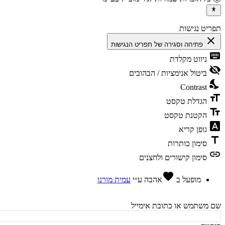
יט נגישות
cl
פתיחה וסגירה של תפריט הנגישות
ke
ניווט מקלדת
vis
ביטול אנימציות / הבהובים
ni
Contrast
fo
הגדלת טקסט
te
הקטנת טקסט
fon
גופן קריא
t
סימון כותרות
l
סימון קישורים ולחצנים
favorite
מופעל ב
אהבה
ע״י
עמית מורנו
משתמש או כתובת אימייל