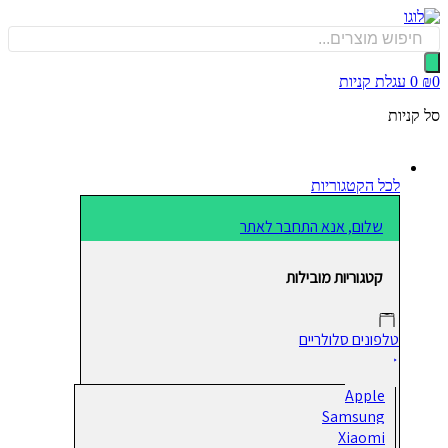
כן
Produ
sea
0
עגלת קניות
קניות
לכל הקטגוריות
שלום, אנא התחבר לאתר
קטגוריות מובילות
טלפונים סלולריים
Apple
Samsung
Xiaomi