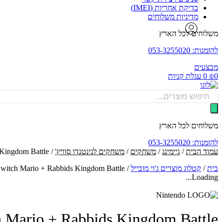
בדיקת אחריות (IMEI)
מדיניות משלוחים
משלוחים לכל הארץ
להזמנות: 053-3255020
מבצעים
0
₪
0
עגלת קניות
Products
search
משלוחים לכל הארץ
להזמנות: 053-3255020
עמוד הבית
/
גיימינג
/
משחקים
/
משחקים לנינטנדו סוויץ'
/ Nintendo Switch Mario + Rabbids Kingdom Battle - משחק לנינטנדו סוויץ'
בית
/
קטלוג מוצרים ג'וי מובייל
/
Nintendo Switch Mario + Rabbids Kingdom Battle - משחק 
Loading...
Nintendo Switch Mario + Rabbids Kingdom Battle 