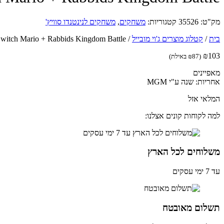
מק"ט:
35526
קטגוריות:
משחקים
,
משחקים לנינטנדו סוויץ'
בית
/
קטלוג מוצרים ג'וי מובייל
/
Nintendo Switch Mario + Rabbids Kingdom Battle - משחק 
₪
103
(
87
₪
באילת)
מאפיינים
אחריות: שנה ע"י MGM
המלאי אזל
למה לקוחות קונים אצלנו:
משלוחים לכל הארץ
עד 7 ימי עסקים
תשלום מאובטח