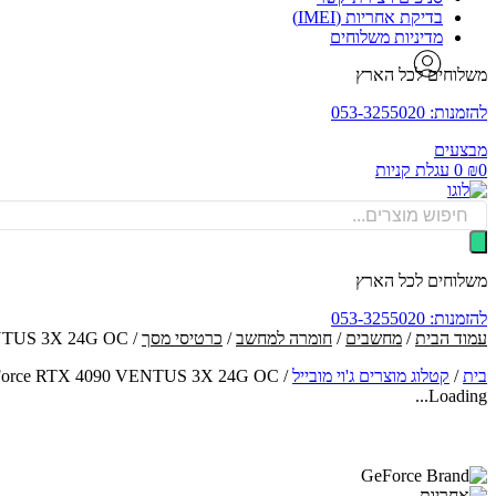
בדיקת אחריות (IMEI)
מדיניות משלוחים
משלוחים לכל הארץ
להזמנות: 053-3255020
מבצעים
0
₪
0
עגלת קניות
Products
search
משלוחים לכל הארץ
להזמנות: 053-3255020
עמוד הבית
/
מחשבים
/
חומרה למחשב
/
כרטיסי מסך
/ MSI GeForce RTX 4090 VENTUS 3X 24G OC - ג'י פורס כרטיס מסך
בית
/
קטלוג מוצרים ג'וי מובייל
/
MSI GeForce RTX 4090 VENTUS 3X 24G OC - ג'י פור
Loading...