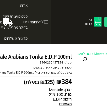
אודות
סניפים ויצירת קשר
0
סל
לכל הקטגוריות
התחבר
מש
קניות
בדיקת אחריות (IMEI)
מדיניות משלוחים
Montale Arabians Tonka E.D.P 100ml בושם
מק"ט:
3760260457354
קטגוריות:
בושם לאישה
,
בשמים
בית
/
קטלוג מוצרים ג'וי מובייל
/
ale Arabians Tonka E.D.P 100ml
₪
384
(
325
₪
באילת)
יצרן:
Montale
נפח:
100 מ"ל
ריכוז:
E.D.P
מאפיינים