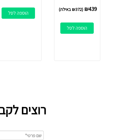
₪
439
(
372
₪
באילת)
הוספה לסל
הוספה לסל
רוצים לקב