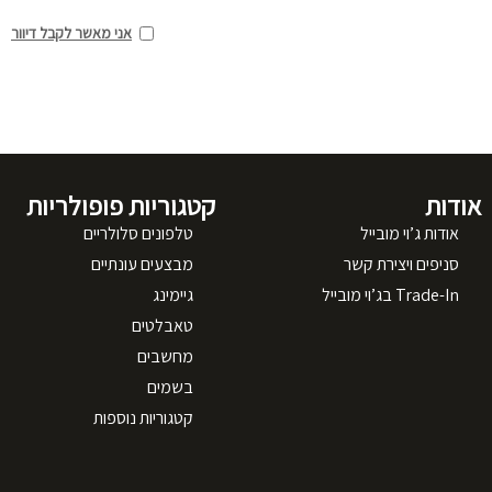
אני מאשר לקבל דיוור
אודות
קטגוריות פופולריות
אודות ג’וי מובייל
טלפונים סלולריים
סניפים ויצירת קשר
מבצעים עונתיים
Trade-In בג’וי מובייל
גיימינג
טאבלטים
מחשבים
בשמים
קטגוריות נוספות