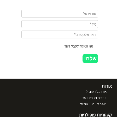
אני מאשר לקבל דיוור
שלח!
אודות
אודות ג’וי מובייל
סניפים ויצירת קשר
Trade-In בג’וי מובייל
קטגוריות פופולריות