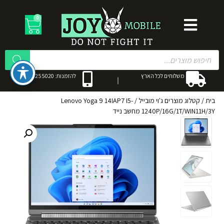
0
משלוחים לכל הארץ
להזמנות: 053-3255020
בית
/
קטלוג מוצרים ג'וי מובייל
/
Lenovo Yoga 9 14IAP7 I5-
1240P/16G/1T/WIN11H/3Y מחשב נייד