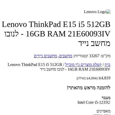
Lenovo ThinkPad E15 i5 512G
16GB RAM 21E60093IV - לנובו
חשב נייד
ק"ט:
33267
קטגוריות:
מחשבים
,
מחשבים ניידים
ת
/
קטלוג מוצרים ג'וי מובייל
/
Lenovo ThinkPad E15 i5 512GB
16GB RAM 21E60093 - לנובו מחשב נייד
₪
4,8
(
4,084
₪
באילת)
הזמנה מראש מהאתר!
עבד
Intel Core i5-123
פיינים