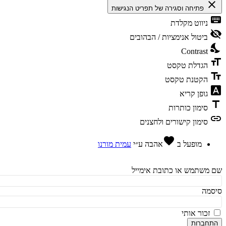
cl
פתיחה וסגירה של תפריט הנגישות
ke
ניווט מקלדת
vis
ביטול אנימציות / הבהובים
ni
Contrast
fo
הגדלת טקסט
te
הקטנת טקסט
fon
גופן קריא
t
סימון כותרות
l
סימון קישורים ולחצנים
favorite
מופעל ב
אהבה
ע״י
עמית מורנו
משתמש או כתובת אימייל
מה
זכור אותי
חברות