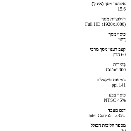
כסון מסך (אינץ')
15
ולוציית מסך
Full HD (1920x108
סוי מסך
הוּי
ב רענון מסך מרבי
הרץ
ְהִירוּת
300 Cd
יפות פיקסלים
141 
סוי צבע
NTSC 45
ם מעבד
Intel Core i5-123
פר הליבות הכולל
1