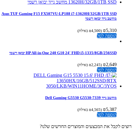
Asus TUF Gaming F15 FX507VU-LP188 i7-13620H/32GB/1TB SSD
מחשב נייד יבואן רשמי
₪
5,310
(
4,500
₪
באילת)
הוספה לסל
HP All-in-One 240 G10 24' FHD i5-1335/8GB/256SSD יבואן רשמי
₪
2,649
(
2,245
₪
באילת)
הוספה לסל
מחשב נייד Dell Gaming G5530 G5530-7339
₪
5,387
(
4,565
₪
באילת)
הוספה לסל
ים לקבל את המבצעים והמוצרים החדשים שלנו?