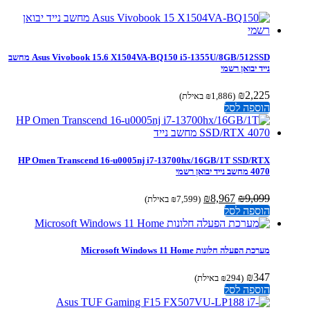
Asus Vivobook 15.6 X1504VA-BQ150 i5-1355U/8GB/512SSD מחשב
נייד יבואן רשמי
₪
2,225
(
1,886
₪
באילת)
הוספה לסל
HP Omen Transcend 16-u0005nj i7-13700hx/16GB/1T SSD/RTX
4070 מחשב נייד יבואן רשמי
המחיר
המחיר
₪
8,967
₪
9,099
(
7,599
₪
באילת)
המקורי
הנוכחי
הוספה לסל
היה:
הוא:
₪8,967.
₪9,099.
מערכת הפעלה חלונות Microsoft Windows 11 Home
₪
347
(
294
₪
באילת)
הוספה לסל