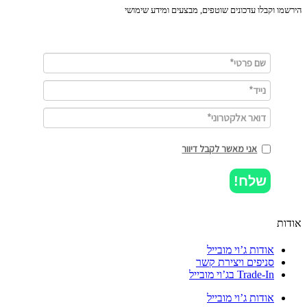
מו וקבלו עדכונים שוטפים, מבצעים ומידע שימושי
אני מאשר לקבל דיוור
שלח!
ות
אודות ג’וי מובייל
סניפים ויצירת קשר
Trade-In בג’וי מובייל
אודות ג’וי מובייל