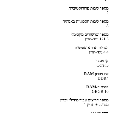
פר ליבות פרודוקטיביות
פר ליבות חסכוניות באנרגיה
פר שרשורים מקסימלי
1 גיגה-הרץ
דלת תדר אוטומטית
יגה-הרץ
 מעבד
Core 
ג זיכרון RAM
DDR
ות ה-RAM
16 
פר חריצים עבור מודולי זיכרון
ולב + חריץ 1