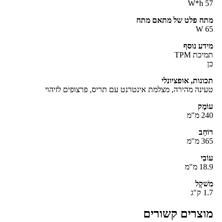
57 
תח פלט של מתאם מתח
65
דע נוסף
יכת TPM
ונות, אופציונלי
ינה מהירה, מצלמת אינטרנט עם תריס, פרצופים לזיהוי
ֹמֶק
 מ"מ
ֹחַב
 מ"מ
ֹבִי
1 מ"מ
שׁקָל
 ק"ג
וצרים קשורים