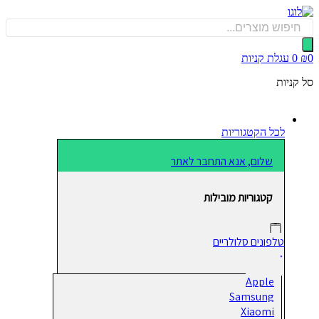
כן
Produ
sea
0
עגלת קניות
קניות
לכל הקטגוריות
שלום, אנא התחבר לאתר
קטגוריות מובילות
טלפונים סלולריים
Apple
Samsung
Xiaomi