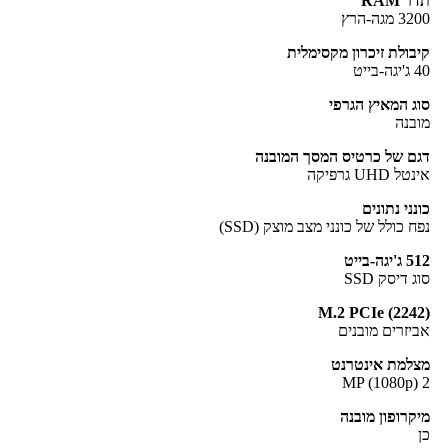
ר RAM
3 מגה-הרץ
בולת זיכרון מקסימלית
ה-בייט
ג המאיץ הגרפי
בנה
ם של כרטיס המסך המובנה
ל UHD גרפיקה
נני נתונים
ח כולל של כונני מצב מוצק (SSD)
'יגה-בייט
ג דיסק SSD
M.2 PCIe (224
יזרים מובנים
למת אינטרנט
קרופון מובנה