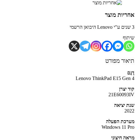
חריות מוצר
תוף
יאור מפורט
גֶם
Lenovo ThinkPad E15 Gen
ד יצרן
21E60093I
ת יציאה
202
ערכת הפעלה
Windows 11 P
אה חיצוני