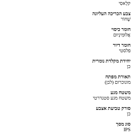
ַאסִי
ע הכריכה העליונה
ָחוֹר
מר כיסוי
לוּמִינְיוּם
מר דיור
סטי
ידת מקלדת נומרית
אורת מפתח
נוכרום (לבן)
שטח מגע
טח מגע סטנדרטי
רק טביעת אצבע
ג מסך
I