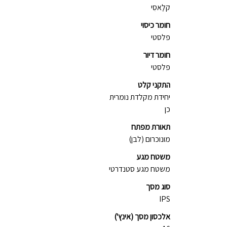
קלַאסִי
חומר כיסוי
פלסטי
חומר דיור
פלסטי
התקני קלט
יחידת מקלדת נומרית
כן
תאורת מפתח
מונוכרום (לבן)
משטח מגע
משטח מגע סטנדרטי
סוג מסך
IPS
אלכסון מסך (אינץ')