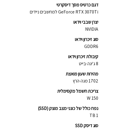
דגם כרטיס מסך דיסקרטי
GeForce RTX 3070Ti למחשבים ניידים
יצרן שבבי וידאו
NVIDIA
סוג זיכרון וידאו
GDDR6
קיבולת זיכרון וידאו
8 ג'יגה-בייט
מהירות שעון מואצת
1702 מגה-הרץ
צריכת חשמל מקסימלית
150 W
נפח כולל של כונני מצב מוצק (SSD)
1 TB
סוג דיסק SSD