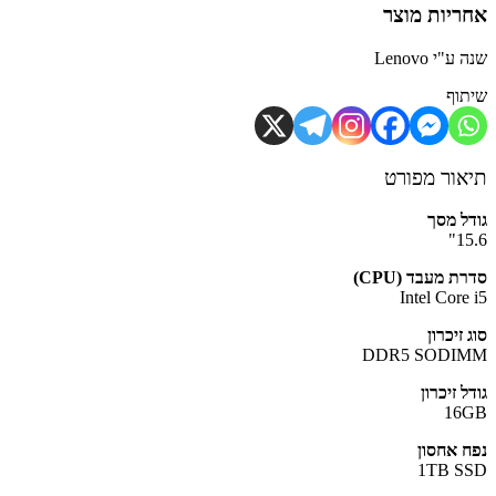
יות מוצר
"י Lenovo
וף
ור מפורט
ל מסך
1
 מעבד (CPU)
Intel Core
זיכרון
DDR5 SODI
 זיכרון
16
 אחסון
1TB S