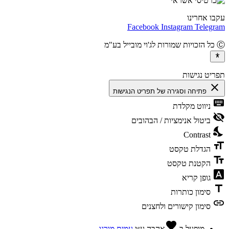
ו אחרינו
Facebook
Instagram
Teleg
יט נגישות
cl
פתיחה וסגירה של תפריט הנגישות
ke
ניווט מקלדת
vis
ביטול אנימציות / הבהובים
ni
Contrast
fo
הגדלת טקסט
te
הקטנת טקסט
fon
גופן קריא
t
סימון כותרות
l
סימון קישורים ולחצנים
favorite
מופעל ב
אהבה
ע״י
עמית מורנו