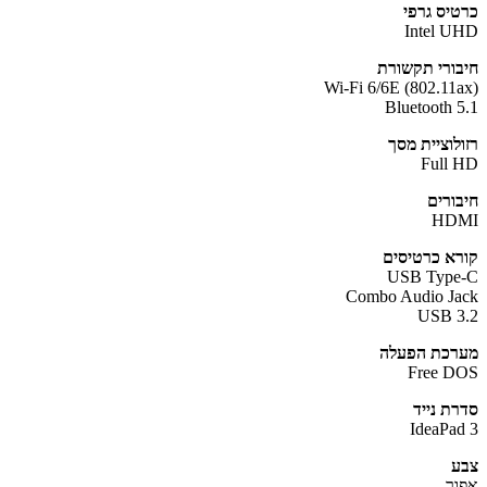
יס גרפי
Intel 
ורי תקשורת
Wi-Fi 6/6E (802.11
Bluetooth 
לוציית מסך
Full
ורים
HD
א כרטיסים
USB Typ
Combo Audio J
USB 
כת הפעלה
Free 
ת נייד
IdeaPa
ר