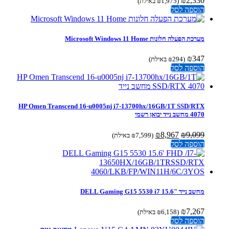
₪
2,330
(
1,975
₪
באילת)
הוספה לסל
מערכת הפעלה חלונות Microsoft Windows 11 Home
₪
347
(
294
₪
באילת)
הוספה לסל
HP Omen Transcend 16-u0005nj i7-13700hx/16GB/1T SSD/RTX
4070 מחשב נייד יבואן רשמי
המחיר
המחיר
₪
8,967
₪
9,099
(
7,599
₪
באילת)
המקורי
הנוכחי
הוספה לסל
היה:
הוא:
₪8,967.
₪9,099.
מחשב נייד "15.6 DELL Gaming G15 5530 i7
₪
7,267
(
6,158
₪
באילת)
הוספה לסל