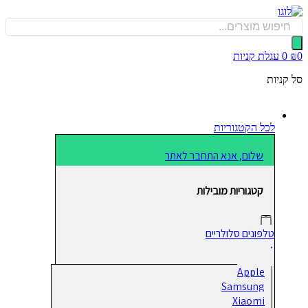
כן
Produ
sea
0
עגלת קניות
קניות
לכל הקטגוריות
שלום, אנא התחבר לאתר
קטגוריות מובילות
טלפונים סלולריים
Apple
Samsung
Xiaomi