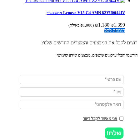
Lenovo V15 G4 AMN 82YU0044IV מחשב נייד
המחיר
המחיר
₪
1,180
₪
1,399
(
1,000
₪
באילת)
המקורי
הנוכחי
הוספה לסל
היה:
הוא:
₪1,180.
₪1,399.
ים לקבל את המבצעים והמוצרים החדשים שלנו?
מו וקבלו עדכונים שוטפים, מבצעים ומידע שימושי
אני מאשר לקבל דיוור
שלח!