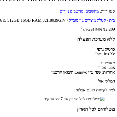
קטגוריות:
מחשבים
,
מחשבים ניידים
בית
/
קטלוג מוצרים ג'וי מובייל
/
ad 3 15ITL6 i5 512GB 16GB RAM 82H8039GIV
₪
2,289
(
1,940
₪
באילת)
ללא מערכת הפעלה
כרטיס גרפי
Intel Iris Xe
מאפיינים
צבע: אפור
אחריות: שנה ע"י Lenovo היבואן הרשמי
המלאי אזל
למה לקוחות קונים אצלנו:
משלוחים לכל הארץ