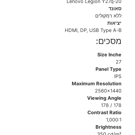
Lenovo Legion Y27q-20
סאונד
ללא רמקולים
יציאות
HDMI, DP, USB Type A-B
מסכים:
Size Inche
27
Panel Type
IPS
Maximum Resolution
2560x1440
Viewing Angle
178 / 178
Contrast Ratio
1,000:1
Brightness
350 cd/m²