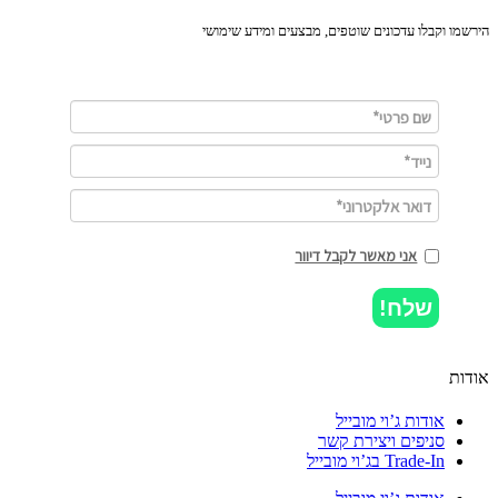
מו וקבלו עדכונים שוטפים, מבצעים ומידע שימושי
אני מאשר לקבל דיוור
שלח!
ות
אודות ג’וי מובייל
סניפים ויצירת קשר
Trade-In בג’וי מובייל