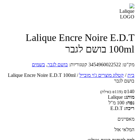
Lalique Encre Noire E.D.
100 בושם לגבר
ק"ט:
3454960022522
קטגוריות:
בושם לגבר
,
בשמים
ת
/
קטלוג מוצרים ג'וי מובייל
/
Lalique Encre Noire E.D.T 100ml
שם לגבר
₪
14
(
119
₪
באילת)
תג:
Lalique
פח:
100 מ"ל
כוז:
E.D.T
פיינים
לאי אזל