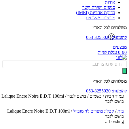
אודות
סניפים ויצירת קשר
בדיקת אחריות (IMEI)
מדיניות משלוחים
וחים לכל הארץ
: 053-3255020
עים
0
עגלת קניות
Produ
sea
וחים לכל הארץ
: 053-3255020
וד הבית
/
בשמים
/
בושם לגבר
/ Lalique Encre Noire E.D.T 100ml
שם לגבר
ת
/
קטלוג מוצרים ג'וי מובייל
/
Lalique Encre Noire E.D.T 100ml
שם לגבר
Loading.