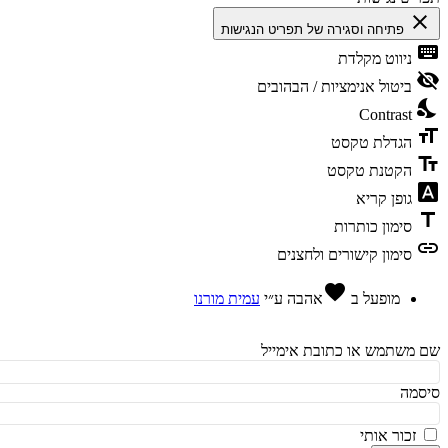
cl
פתיחה וסגירה של תפריט הנגישות
ke
ניווט מקלדת
vis
ביטול אנימציות / הבהובים
ni
Contrast
fo
הגדלת טקסט
te
הקטנת טקסט
fon
גופן קריא
t
סימון כותרות
l
סימון קישורים ולחצנים
favorite
מופעל ב
אהבה
ע״י
עמית מורנו
משתמש או כתובת אימייל
מה
זכור אותי