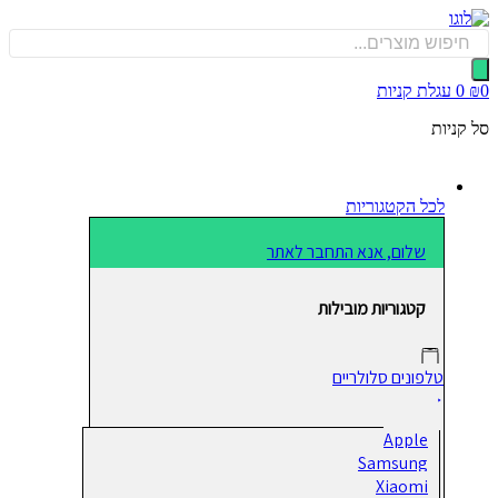
כן
Produ
sea
0
עגלת קניות
קניות
לכל הקטגוריות
שלום, אנא התחבר לאתר
קטגוריות מובילות
טלפונים סלולריים
Apple
Samsung
Xiaomi