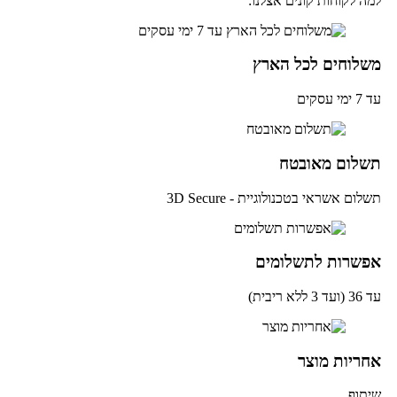
ה לקוחות קונים אצלנו:
שלוחים לכל הארץ
מי עסקים
שלום מאובטח
לום אשראי בטכנולוגיית - 3D Secure
פשרות לתשלומים
ד 3 ללא ריבית)
חריות מוצר
תוף