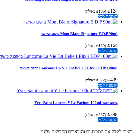
₪
124
(
105
₪
באילת)
הוספה לסל
Mont Blanc Signature E.D.P 90ml בושם לאישה
₪
164
(
139
₪
באילת)
הוספה לסל
Lancome La Vie Est Belle LElixir EDP 100ml בושם לאישה
₪
439
(
372
₪
באילת)
הוספה לסל
בושם לגבר Yves Saint Laurent Y Le Parfum 100ml
₪
398
(
337
₪
באילת)
הוספה לסל
ים לקבל את המבצעים והמוצרים החדשים שלנו?