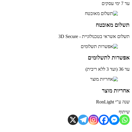
ים
לום מאובטח
ם אשראי בטכנולוגיית - 3D Secure
שרות לתשלומים
ית)
יות מוצר
י RonLight
וף