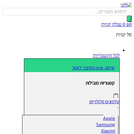
כן
Produ
sea
0
עגלת קניות
קניות
לכל הקטגוריות
שלום, אנא התחבר לאתר
קטגוריות מובילות
טלפונים סלולריים
Apple
Samsung
Xiaomi