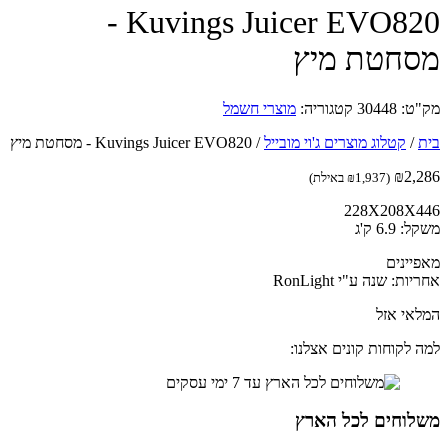
Kuvings Juicer EVO820 -
חטת מיץ
ט:
30448
קטגוריה:
מוצרי חשמל
/
קטלוג מוצרים ג'וי מובייל
/
Kuvings Juicer EVO820 - מסחטת מיץ
₪
2,
(
1,937
₪
באילת)
228X208X
6.9 ק'ג
יינים
ת: שנה ע"י RonLight
אי אזל
 לקוחות קונים אצלנו:
לוחים לכל הארץ