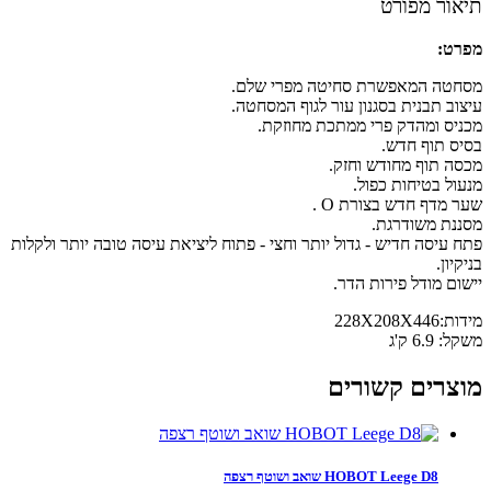
ור מפורט
ט:
טה המאפשרת סחיטה מפרי שלם.
וב תבנית בסגנון עור לגוף המסחטה.
יס ומהדק פרי ממתכת מחוזקת.
ס תוף חדש.
ה תוף מחודש וחזק.
ול בטיחות כפול.
 מדף חדש בצורת O .
נת משודרגת.
 עיסה חדיש - גדול יותר וחצי - פתוח ליציאת עיסה טובה יותר ולקלות
יון.
ום מודל פירות הדר.
228X208X4
6.9 ק'ג
צרים קשורים
HOBOT Leege D8 שואב ושוטף רצפה