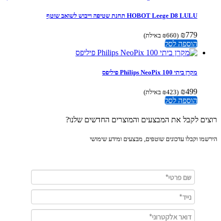
HOBOT Leege D8 LULU תחנת שטיפה וייבוש לשואב שוטף
₪
779
(
660
₪
באילת)
הוספה לסל
מקרן ביתי Philips NeoPix 100 פיליפס
₪
499
(
423
₪
באילת)
הוספה לסל
ים לקבל את המבצעים והמוצרים החדשים שלנו?
מו וקבלו עדכונים שוטפים, מבצעים ומידע שימושי