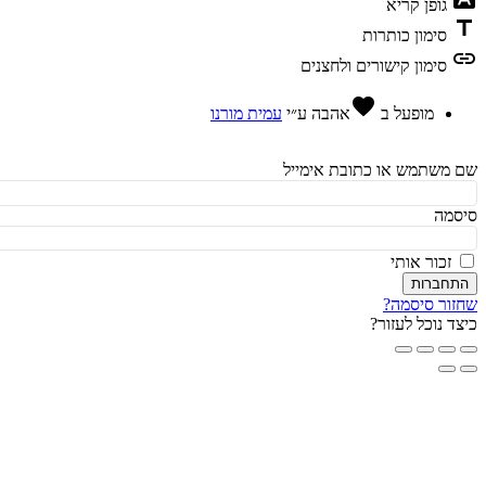
גופן קריא
t
סימון כותרות
l
סימון קישורים ולחצנים
favorite
מופעל ב
אהבה
ע״י
עמית מורנו
משתמש או כתובת אימייל
מה
זכור אותי
חברות
ור סיסמה?
ד נוכל לעזור?