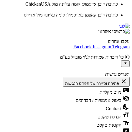
כתובת דוכן אייסמול: קומה עליונה מול ChickenUSA
כתובת דוכן קאפמן באייסמול: קומה עליונה מול אדידס
ו אחרינו
Facebook
Instagram
Teleg
יט נגישות
cl
פתיחה וסגירה של תפריט הנגישות
ke
ניווט מקלדת
vis
ביטול אנימציות / הבהובים
ni
Contrast
fo
הגדלת טקסט
te
הקטנת טקסט
fon