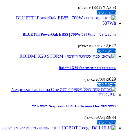
₪
2,353
(
1,994
₪
באילת)
הוספה לסל
תחנת כוח ניידת BLUETTI PowerOak EB55 | 700W 537Wh
₪
2,627
(
2,226
₪
באילת)
הוספה לסל
שואב אבק אלחוטי Roidmi X20 Storm
₪
829
(
703
₪
באילת)
הוספה לסל
מכונת קפה Nespresso F121 Lattissima One בצבע שחור
₪
984
(
834
₪
באילת)
הוספה לסל