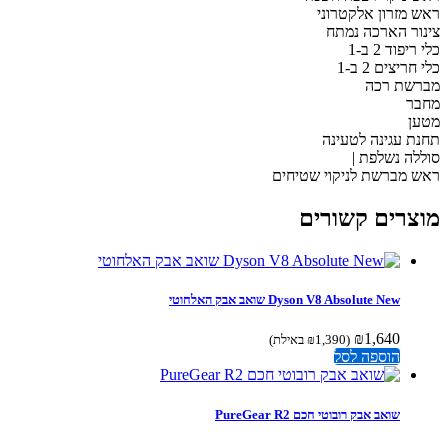
 מזרון אלקטרוני
ור הארכה נמתח
יפוד 2 ב-1
ריצים 2 ב-1
שת רכה
ר
ן
ת עגינה לטעינה
לה נשלפת |
 מברשת לניקוי שטיחים
צרים קשורים
Dyson V8 Absolute New שואב אבק האלחוטי
₪
1,640
(
1,390
₪
באילת)
הוספה לסל
שואב אבק רובוטי חכם PureGear R2