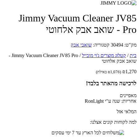
Jimmy Vacuum Cleaner JV
ב אבק אלחוטי
ט:
30494
קטגוריה:
שואבי אבק
/
קטלוג מוצרים ג'וי מובייל
/
Jimmy Vacuum Cleaner JV85 Pro -
ב אבק אלחוטי
₪
1,
(
1,076
₪
באילת)
כישה מהאתר בלבד!
יינים
ת: שנה ע"י RonLight
אי אזל
 לקוחות קונים אצלנו: