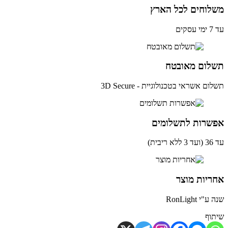
לוחים לכל הארץ
ים
לום מאובטח
ם אשראי בטכנולוגיית - 3D Secure
שרות לתשלומים
ית)
יות מוצר
י RonLight
וף