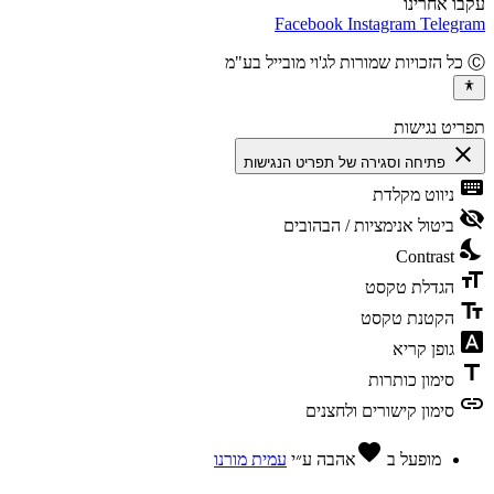
ו אחרינו
Facebook
Instagram
Teleg
יט נגישות
cl
פתיחה וסגירה של תפריט הנגישות
ke
ניווט מקלדת
vis
ביטול אנימציות / הבהובים
ni
Contrast
fo
הגדלת טקסט
te
הקטנת טקסט
fon
גופן קריא
t
סימון כותרות
l
סימון קישורים ולחצנים
favorite
מופעל ב
אהבה
ע״י
עמית מורנו