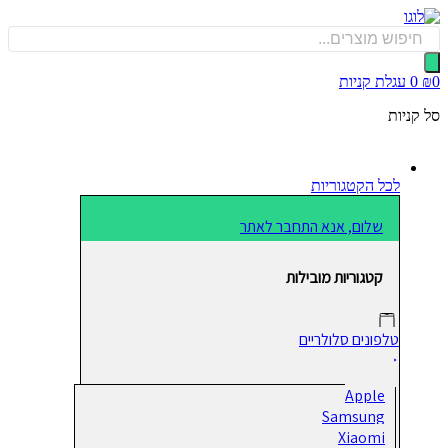
כן
Produ
sea
0
עגלת קניות
קניות
לכל הקטגוריות
שלום, אנא התחבר לאתר
קטגוריות מובילות
טלפונים סלולריים
Apple
Samsung
Xiaomi