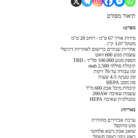
ור מפורט
ט:
רך 67 ס"מ - רוחב 20 ס"מ
3.0 ק"ג
יות שנתיים ברישום לאחריות דיגיטלי
 מנוע 600 וואט
ע 100,000 סל"ד - TBD
ת סוללה 2,500 mah
בודה עד-70 דקות
ינה 4-5 שעות
סנן HEPA
לת מיכל אבק 600 מ"ל
ת שאיבה 200AW
לוגית שאיבה HEPA
יזה:
ת אביזירים מהודרת
 מתקפל
ב אבק נישא אלחוטי
 ניקוי רצפה חשמלי