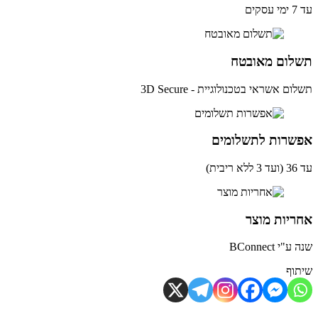
ים
לום מאובטח
ם אשראי בטכנולוגיית - 3D Secure
שרות לתשלומים
ית)
יות מוצר
י BConnect
וף