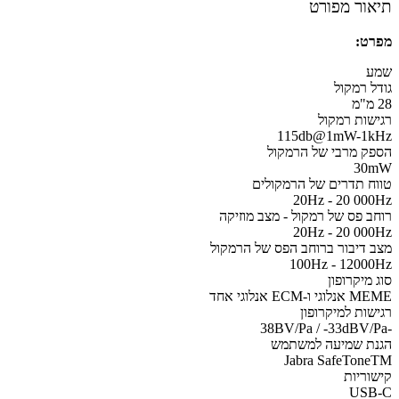
ור מפורט
ט:
ע
ל רמקול
שות רמקול
115db@1mW-1k
ק מרבי של הרמקול
30
ח תדרים של הרמקולים
20Hz - 20 00
ב פס של רמקול - מצב מוזיקה
20Hz - 20 00
 דיבור ברוחב הפס של הרמקול
100Hz - 1200
 מיקרופון
 ו-ECM אנלוגי אחד
שות למיקרופון
ת שמיעה למשתמש
Jabra SafeTon
וריות
USB