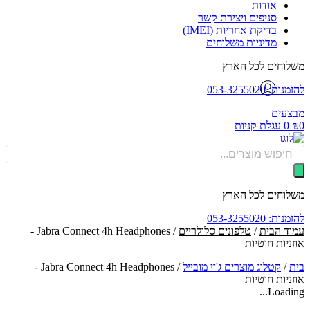
אודות
סניפים ויצירת קשר
בדיקת אחריות (IMEI)
מדיניות משלוחים
וחים לכל הארץ
: 053-3255020
עים
0
עגלת קניות
Produ
sea
וחים לכל הארץ
: 053-3255020
ד הבית
/
טלפונים סלולריים
/ Jabra Connect 4h Headphones -
יות ‏חוטיות
/
קטלוג מוצרים ג'וי מובייל
/
Jabra Connect 4h Headphones -
יות ‏חוטיות
Loadin