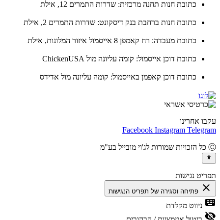
כתובת חנות תחנה מרכזית: שדרות התמרים 12, אילת
כתובת חנות ברחבת בנק דיסקונט: שדרות התמרים 2, אילת
כתובת מעבדה: רח קאמפן 8 אייסמול איזור המלונות, אילת
כתובת דוכן אייסמול: קומה עליונה מול ChickenUSA
כתובת דוכן קאפמן באייסמול: קומה עליונה מול אדידס
ו אחרינו
Facebook
Instagram
Teleg
יט נגישות
cl
פתיחה וסגירה של תפריט הנגישות
ke
ניווט מקלדת
vis
ביטול אנימציות / הבהובים