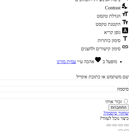
ni
Contrast
fo
הגדלת טקסט
te
הקטנת טקסט
fon
גופן קריא
t
סימון כותרות
l
סימון קישורים ולחצנים
favorite
מופעל ב
אהבה
ע״י
עמית מורנו
משתמש או כתובת אימייל
מה
זכור אותי
חברות
ור סיסמה?
ד נוכל לעזור?