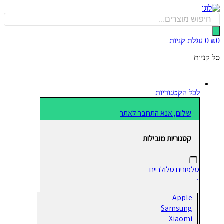
כן
Produ
sea
0
עגלת קניות
קניות
לכל הקטגוריות
שלום, אנא התחבר לאתר
קטגוריות מובילות
טלפונים סלולריים
Apple
Samsung
Xiaomi