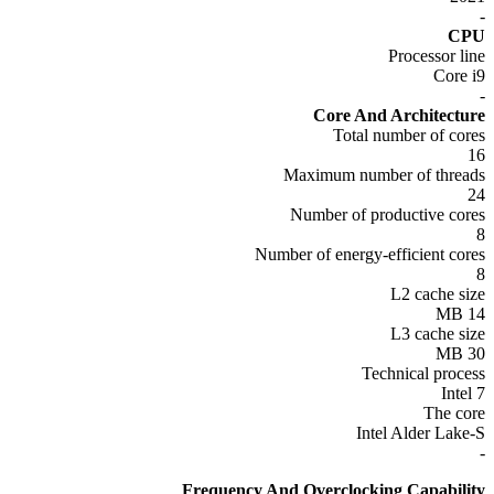
C
Processor l
Core
Core And Architect
Total number of co
Maximum number of thre
Number of productive co
Number of energy-efficient co
L2 cache s
L3 cache s
Technical proc
Int
The c
Intel Alder Lak
Frequency And Overclocking Capabil