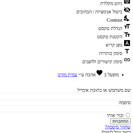
ke
ניווט מקלדת
vis
ביטול אנימציות / הבהובים
ni
Contrast
fo
הגדלת טקסט
te
הקטנת טקסט
fon
גופן קריא
t
סימון כותרות
l
סימון קישורים ולחצנים
favorite
מופעל ב
אהבה
ע״י
עמית מורנו
משתמש או כתובת אימייל
מה
זכור אותי
חברות
ור סיסמה?
ד נוכל לעזור?