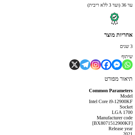
ית)
יות מוצר
וף
ור מפורט
Common Paramet
Mo
Intel Core i9-1290
Soc
LGA 1
Manufacturer c
Release y
2