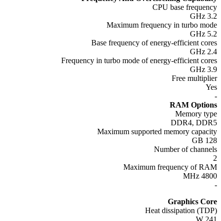
CPU base freque
Maximum frequency in turbo m
Base frequency of energy-efficient co
Frequency in turbo mode of energy-efficient co
Free multipl
RAM Opti
Memory t
DDR4, DD
Maximum supported memory capac
1
Number of chann
Maximum frequency of 
480
Graphics C
Heat dissipation (T
2