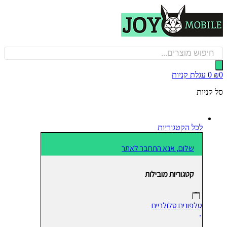
כן
Produ
sea
0
עגלת קניות
קניות
לכל הקטגוריות
שלום, אנא התחבר לאתר
קטגוריות מובילות
טלפונים סלולריים