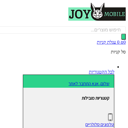
דלג
לתוכן
Products
search
0
₪
0
עגלת קניות
סל קניות
לכל הקטגוריות
שלום, אנא התחבר לאתר
קטגוריות מובילות
טלפונים סלולריים