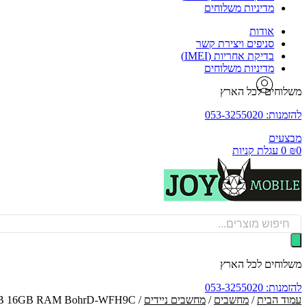
מדיניות משלוחים
אודות
סניפים ויצירת קשר
בדיקת אחריות (IMEI)
מדיניות משלוחים
משלוחים לכל הארץ
להזמנות: 053-3255020
מבצעים
0
₪
0
עגלת קניות
Products
search
משלוחים לכל הארץ
להזמנות: 053-3255020
עמוד הבית
/
מחשבים
/
מחשבים ניידים
/ Huawei MateBook D15 i5 512GB 16GB RAM BohrD-WFH9C - הואווי מחשב נייד