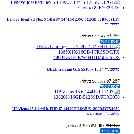
Lenovo IdeaPad Flex 5 14IAU7 14" i5-1235U 512GB 82R7009LIV
מחשב נייד
₪
3,250
(
2,754
₪
באילת)
הוספה לסל
מחשב נייד "15.6 DELL Gaming G15 5530 i7
₪
7,267
(
6,158
₪
באילת)
הוספה לסל
HP Victus 15.6 144Hz FHD i7-13620H/16GB/512SSD/RTX3050
מחשב נייד - יבואן רשמי
המחיר
המחיר
₪
3,882
₪
4,053
(
3,290
₪
באילת)
המקורי
הנוכחי
הוספה לסל