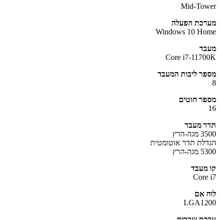
Mid-To
כת הפעלה
Windows 10 H
ד
Core i7-117
ר ליבות המעבד
ר חוטים
 מעבד
ה-הרץ
לת תדר אוטומטית
ה-הרץ
מעבד
Core
 אם
LGA12
ת שבבים