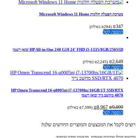
היה:
הוא:
₪3,882.
₪4,053.
מערכת הפעלה חלונות Microsoft Windows 11 Home
₪
347
(
294
₪
באילת)
הוספה לסל
HP All-in-One 240 G10 24' FHD i5-1335/8GB/256SSD יבואן רשמי
₪
2,649
(
2,245
₪
באילת)
הוספה לסל
HP Omen Transcend 16-u0005nj i7-13700hx/16GB/1T SSD/RTX
4070 מחשב נייד יבואן רשמי
המחיר
המחיר
₪
8,967
₪
9,099
(
7,599
₪
באילת)
המקורי
הנוכחי
הוספה לסל
היה:
הוא:
₪8,967.
₪9,099.
ים לקבל את המבצעים והמוצרים החדשים שלנו?
מו וקבלו עדכונים שוטפים, מבצעים ומידע שימושי