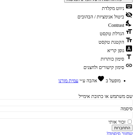
ke
ניווט מקלדת
vis
ביטול אנימציות / הבהובים
ni
Contrast
fo
הגדלת טקסט
te
הקטנת טקסט
fon
גופן קריא
t
סימון כותרות
l
סימון קישורים ולחצנים
favorite
מופעל ב
אהבה
ע״י
עמית מורנו
משתמש או כתובת אימייל
מה
זכור אותי
חברות
ור סיסמה?