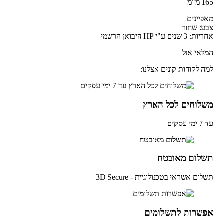
מ
יינים
: שחור
ים ע"י HP היבואן הרשמי
אי אזל
 לקוחות קונים אצלנו:
לוחים לכל הארץ
ים
לום מאובטח
ם אשראי בטכנולוגיית - 3D Secure
שרות לתשלומים