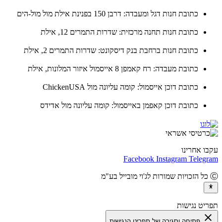
כתובת חנות דגל ומעבדה: דרבן 150 בפנינת אילת מול מול-הים
כתובת חנות תחנה מרכזית: שדרות התמרים 12, אילת
כתובת חנות ברחבת בנק דיסקונט: שדרות התמרים 2, אילת
כתובת מעבדה: רח קאמפן 8 אייסמול איזור המלונות, אילת
כתובת דוכן אייסמול: קומה עליונה מול ChickenUSA
כתובת דוכן קאפמן באייסמול: קומה עליונה מול אדידס
ו אחרינו
Facebook
Instagram
Teleg
יט נגישות
cl
פתיחה וסגירה של תפריט הנגישות