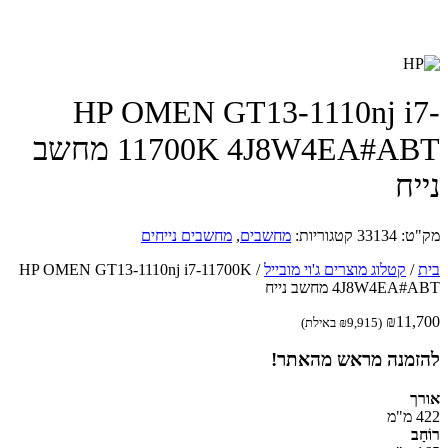
HP OMEN GT13-1110nj i
11700K 4J8W4EA#ABT מחשב
יח
ט:
33134
קטגוריות:
מחשבים
,
מחשבים נייחים
/
קטלוג מוצרים ג'וי מובייל
/
HP OMEN GT13-1110nj i7-11700K
4J8W4EA מחשב נייח
₪
11,
(
9,915
₪
באילת)
זמנה מראש מהאתר!
ך
מ
ַב