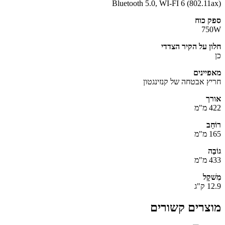
Bluetooth 5.0, WI-FI 6 (802.11
 כוח
75
ן על הקיר הצדדי
יינים
ץ אבטחה של קנזינגטון
ך
מ
ַב
מ
ה
מ
קָל
"ג
צרים קשורים