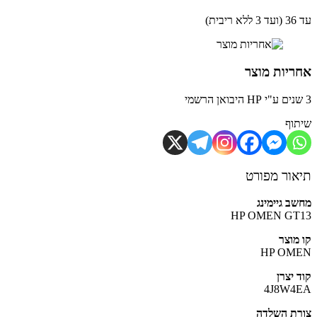
ית)
יות מוצר
וף
ור מפורט
ב גיימינג
HP OMEN GT
מוצר
HP OM
 יצרן
4J8W4
ת השלדה