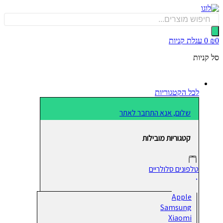
כן
Produ
sea
0
עגלת קניות
קניות
לכל הקטגוריות
שלום, אנא התחבר לאתר
קטגוריות מובילות
טלפונים סלולריים
Apple
Samsung
Xiaomi