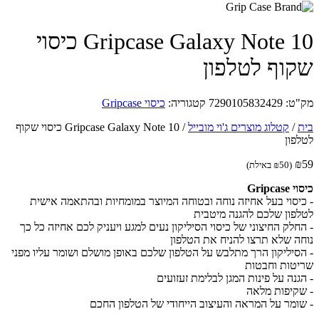
Gripcase Galaxy Note 10 כיסוי
וף לטלפון
ט:
7290105832429
קטגוריה:
כיסוי Gripcase
/
קטלוג מוצרים ג'וי מובייל
/
Gripcase Galaxy Note 10 כיסוי שקוף
פון
(
50
₪
באילת)
Gripca
יסוי בעל אחיזה נוחה ובטוחה המיוצר במומחיות ובהתאמה אישית
פון שלכם להגנה מיטבית
חלק החיצוני של כיסוי הסיליקון נעים למגע ויעניק לכם אחיזה כל כך
ה שלא תרצו להניח את הטלפון
סיליקון הרך מתלבש על הטלפון שלכם באופן מושלם ושומר עליו מפני
טות וחבטות
גנה על פינות המגן לבלימת זעזועים
קיפות מלאה
ומר על המראה והעיצוב הייחודי של הטלפון החכם