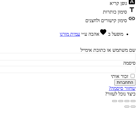
fon
גופן קריא
t
סימון כותרות
l
סימון קישורים ולחצנים
favorite
מופעל ב
אהבה
ע״י
עמית מורנו
משתמש או כתובת אימייל
מה
זכור אותי
חברות
ור סיסמה?
ד נוכל לעזור?