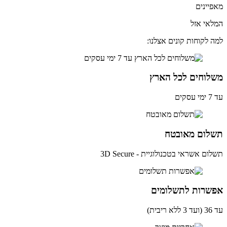
יינים
אי אזל
 לקוחות קונים אצלנו:
לוחים לכל הארץ
ים
לום מאובטח
ם אשראי בטכנולוגיית - 3D Secure
שרות לתשלומים
ית)