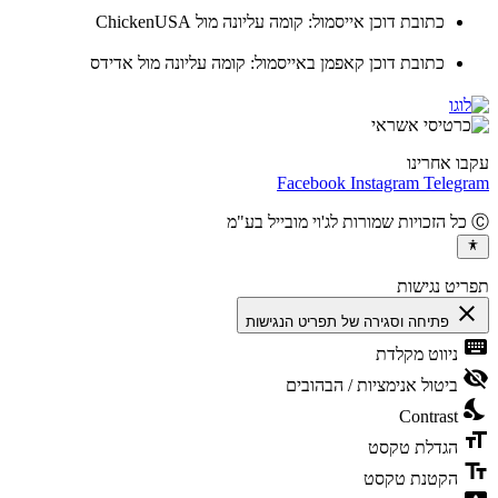
כתובת דוכן אייסמול: קומה עליונה מול ChickenUSA
כתובת דוכן קאפמן באייסמול: קומה עליונה מול אדידס
ו אחרינו
Facebook
Instagram
Teleg
יט נגישות
cl
פתיחה וסגירה של תפריט הנגישות
ke
ניווט מקלדת
vis
ביטול אנימציות / הבהובים
ni
Contrast
fo
הגדלת טקסט
te
הקטנת טקסט