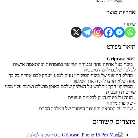
יות מוצר
וף
ור מפורט
Gripca
יסוי בעל אחיזה נוחה ובטוחה המיוצר במומחיות ובהתאמה אישית
פון שלכם להגנה מיטבית
חלק החיצוני של כיסוי הסיליקון נעים למגע ויעניק לכם אחיזה כל כך
ה שלא תרצו להניח את הטלפון
סיליקון הרך מתלבש על הטלפון שלכם באופן מושלם ושומר עליו מפני
טות וחבטות
גנה על פינות המגן לבלימת זעזועים
קיפות מלאה
ומר על המראה והעיצוב הייחודי של הטלפון החכם
צרים קשורים