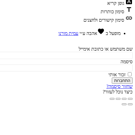
fon
גופן קריא
t
סימון כותרות
l
סימון קישורים ולחצנים
favorite
מופעל ב
אהבה
ע״י
עמית מורנו
משתמש או כתובת אימייל
מה
זכור אותי
חברות
ור סיסמה?
ד נוכל לעזור?