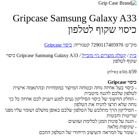
Gripcase Samsung Galaxy A
סוי שקוף לטלפון
ט:
7290117405970
קטגוריה:
כיסוי Gripcase
/
קטלוג מוצרים ג'וי מובייל
/
Gripcase Samsung Galaxy A33 כיסוי
ף לטלפון
(
50
₪
באילת)
Gripca
יסוי בעל אחיזה נוחה ובטוחה המיוצר במומחיות ובהתאמה אישית
פון שלכם להגנה מיטבית
חלק החיצוני של כיסוי הסיליקון נעים למגע ויעניק לכם אחיזה כל כך
ה שלא תרצו להניח את הטלפון
סיליקון הרך מתלבש על הטלפון שלכם באופן מושלם ושומר עליו מפני
טות וחבטות
גנה על פינות המגן לבלימת זעזועים
קיפות מלאה
ומר על המראה והעיצוב הייחודי של הטלפון החכם