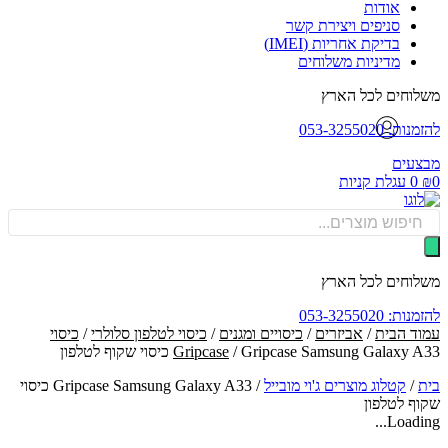
אודות
סניפים ויצירת קשר
בדיקת אחריות (IMEI)
מדיניות משלוחים
וחים לכל הארץ
: 053-3255020
עים
0
עגלת קניות
Produ
sea
וחים לכל הארץ
: 053-3255020
ד הבית
/
אביזרים
/
כיסויים ומגנים
/
כיסוי לטלפון סלולרי
/
כיסוי
Gripcase Samsung Galaxy  כיסוי שקוף לטלפון
Gripcase
/
קטלוג מוצרים ג'וי מובייל
/
Gripcase Samsung Galaxy A33 כיסוי
ף לטלפון
Loadin