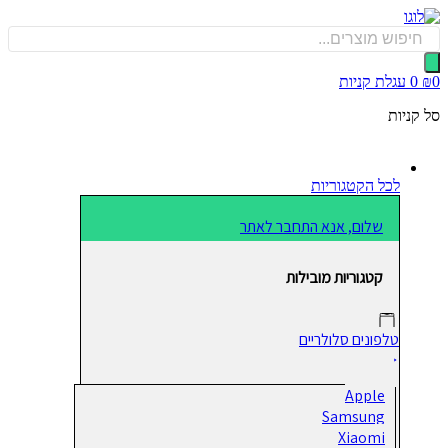
כן
Produ
sea
0
עגלת קניות
קניות
לכל הקטגוריות
שלום, אנא התחבר לאתר
קטגוריות מובילות
טלפונים סלולריים
Apple
Samsung
Xiaomi