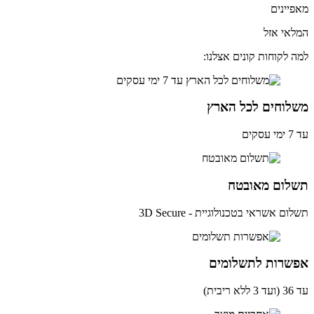
יינים
אי אזל
 לקוחות קונים אצלנו:
לוחים לכל הארץ
ים
לום מאובטח
ם אשראי בטכנולוגיית - 3D Secure
שרות לתשלומים
ית)