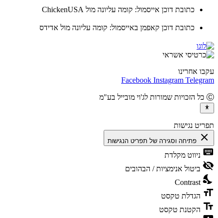
כתובת דוכן אייסמול: קומה עליונה מול ChickenUSA
כתובת דוכן קאפמן באייסמול: קומה עליונה מול אדידס
ו אחרינו
Facebook
Instagram
Teleg
יט נגישות
cl
פתיחה וסגירה של תפריט הנגישות
ke
ניווט מקלדת
vis
ביטול אנימציות / הבהובים
ni
Contrast
fo
הגדלת טקסט
te
הקטנת טקסט