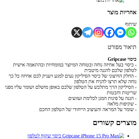
יות מוצר
וף
ור מפורט
Gripca
יסוי בעל אחיזה נוחה ובטוחה המיוצר במומחיות ובהתאמה אישית
פון שלכם להגנה מיטבית
חלק החיצוני של כיסוי הסיליקון נעים למגע ויעניק לכם אחיזה כל כך
ה שלא תרצו להניח את הטלפון
סיליקון הרך מתלבש על הטלפון שלכם באופן מושלם ושומר עליו מפני
טות וחבטות
גנה על פינות המגן לבלימת זעזועים
קיפות מלאה
ומר על המראה והעיצוב הייחודי של הטלפון החכם
צרים קשורים