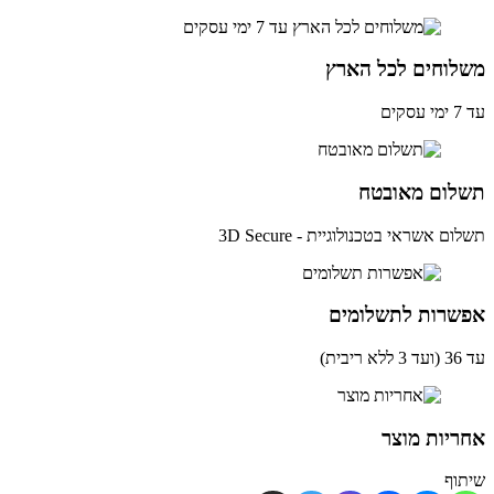
לוחים לכל הארץ
ים
לום מאובטח
ם אשראי בטכנולוגיית - 3D Secure
שרות לתשלומים
ית)
יות מוצר
וף