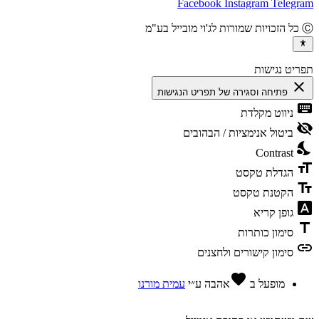
Facebook
Instagram
Teleg
יט נגישות
cl
פתיחה וסגירה של תפריט הנגישות
ke
ניווט מקלדת
vis
ביטול אנימציות / הבהובים
ni
Contrast
fo
הגדלת טקסט
te
הקטנת טקסט
fon
גופן קריא
t
סימון כותרות
l
סימון קישורים ולחצנים
favorite
מופעל ב
אהבה
ע״י
עמית מורנו