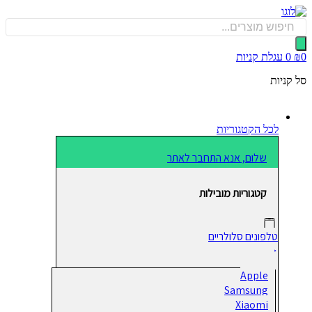
כן
Produ
sea
0
עגלת קניות
קניות
לכל הקטגוריות
שלום, אנא התחבר לאתר
קטגוריות מובילות
טלפונים סלולריים
Apple
Samsung
Xiaomi