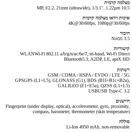
מה קדמית
10.5 MP, f/2.2, 2
ות וידאו מצלמה קדמית
4K@30/60fps, 1080p@30/60
ור
No
וריות
WLAN
Wi-Fi 802.11 a/b/g/n/ac/6e/7, tri-band, Wi-Fi Dir
Bluetooth
5.3, A2DP, LE, aptX
ות
GSM / CDMA / HSPA / EVDO / LTE /
GPS
GPS (L1+L5), GLONASS (G1), BDS (B1I+B1c+B2
GALILEO (E1+E5a), QZSS (L1+
USB
USB Type-C 
שנים
Fingerprint (under display, optical), accelerometer, gyro, proximi
compass, barometer, thermometer (skin temperatu
לה
Li-Ion 4950 mAh, non-remova