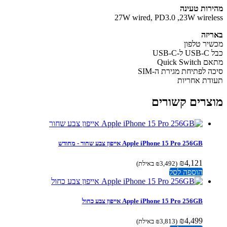
רות טעינה
27W wired, PD3.0 ,23W wirel
יזה
יר טלפון
USB-C
Quick Swi
ה לפתיחת מגירת ה-SIM
דת אחריות
צרים קשורים
Apple iPhone 15 Pro 256GB אייפון צבע שחור - מחודש
₪
4,121
(
3,492
₪
באילת)
הוספה לסל
Apple iPhone 15 Pro 256GB אייפון צבע כחול
₪
4,499
(
3,813
₪
באילת)