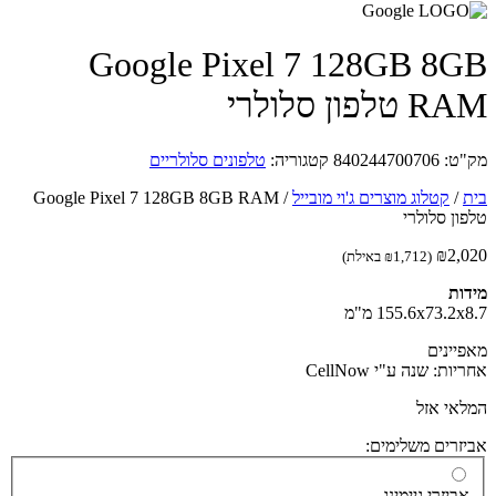
Google Pixel 7 128GB 8
טלפון סלולרי
ט:
840244700706
קטגוריה:
טלפונים סלולריים
/
קטלוג מוצרים ג'וי מובייל
/
Google Pixel 7 128GB 8GB RAM
ון סלולרי
₪
2,
(
1,712
₪
באילת)
ות
155.6x73.2 מ"מ
יינים
ות: שנה ע"י CellNow
אי אזל
זרים משלימים:
ביזרי גיימינג