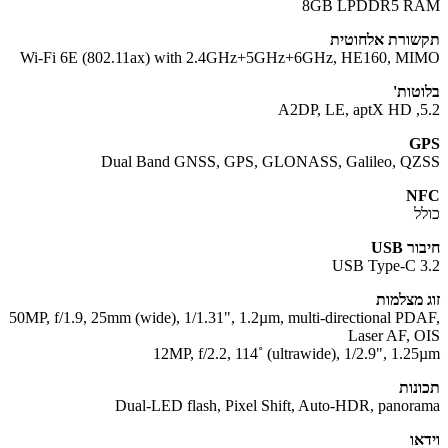
8GB LPDDR5 R
ורת אלחוטית
Wi-Fi 6E (802.11ax) with 2.4GHz+5GHz+6GHz, HE160, M
טות'
5.
G
Dual Band GNSS, GPS, GLONASS, Galileo, Q
N
ל
 USB
USB Type-C 
 מצלמות
50MP, f/1.9, 25mm (wide), 1/1.31", 1.2µm, multi-directional PD
Laser AF, 
12MP, f/2.2, 114˚ (ultrawide), 1/2.9", 1.2
נות
Dual-LED flash, Pixel Shift, Auto-HDR, panor
או