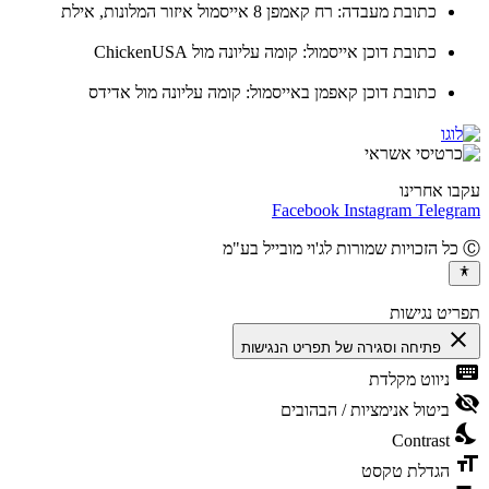
כתובת מעבדה: רח קאמפן 8 אייסמול איזור המלונות, אילת
כתובת דוכן אייסמול: קומה עליונה מול ChickenUSA
כתובת דוכן קאפמן באייסמול: קומה עליונה מול אדידס
ו אחרינו
Facebook
Instagram
Teleg
יט נגישות
cl
פתיחה וסגירה של תפריט הנגישות
ke
ניווט מקלדת
vis
ביטול אנימציות / הבהובים
ni
Contrast
fo
הגדלת טקסט