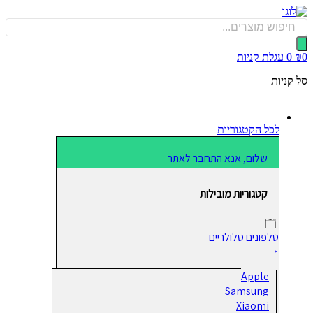
כן
Produ
sea
0
עגלת קניות
קניות
לכל הקטגוריות
שלום, אנא התחבר לאתר
קטגוריות מובילות
טלפונים סלולריים
Apple
Samsung
Xiaomi