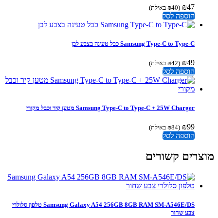
₪
47
(
40
₪
באילת)
הוספה לסל
Samsung Type-C to Type-C כבל טעינה בצבע לבן
₪
49
(
42
₪
באילת)
הוספה לסל
Samsung Type-C to Type-C + 25W Charger מטען קיר וכבל מקורי
₪
99
(
84
₪
באילת)
הוספה לסל
צרים קשורים
Samsung Galaxy A54 256GB 8GB RAM SM-A546E/DS טלפון סלולרי
צבע שחור