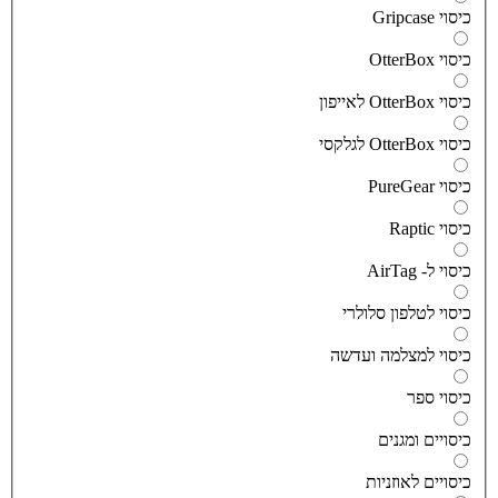
יסוי Gripcase
יסוי OtterBox
סוי OtterBox לאייפון
סוי OtterBox לגלקסי
יסוי PureGear
יסוי Raptic
יסוי ל- AirTag
יסוי לטלפון סלולרי
יסוי למצלמה ועדשה
יסוי ספר
יסויים ומגנים
יסויים לאוזניות