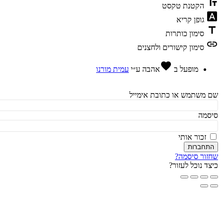
te
הקטנת טקסט
fon
גופן קריא
t
סימון כותרות
l
סימון קישורים ולחצנים
favorite
מופעל ב
אהבה
ע״י
עמית מורנו
משתמש או כתובת אימייל
מה
זכור אותי
חברות
ור סיסמה?
ד נוכל לעזור?