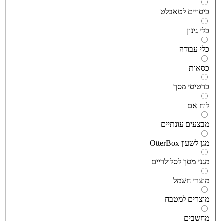
יסויים לטאבלט
לי גינון
לי עבודה
סאות
רטיסי מסך
וח אם
בצעים עונתיים
גן לשעון OtterBox
גני מסך לסלולריים
וצרי חשמל
וצרים למטבח
חשבים