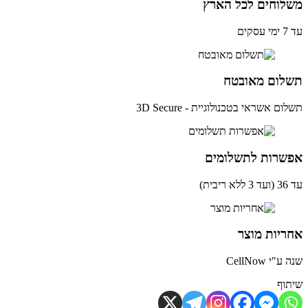
לוחים לכל הארץ
ים
לום מאובטח
ם אשראי בטכנולוגיית - 3D Secure
שרות לתשלומים
ית)
יות מוצר
י CellNow
וף