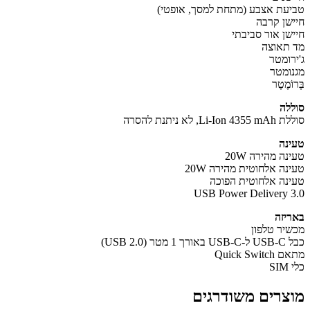
עת אצבע (מתחת למסך, אופטי)
שן קרבה
שן אור סביבתי
תאוצה
רומטר
ומטר
ֹמֶטֶר
לה
Li-I, לא ניתנת להסרה
נה
ה מהירה 20W
נה אלחוטית מהירה 20W
נה אלחוטית הפוכה
USB Power Delivery 
יזה
יר טלפון
מטר (USB 2.0)
Quick Swi
S
צרים משודרגים