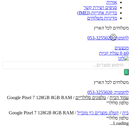
אודות
סניפים ויצירת קשר
בדיקת אחריות (IMEI)
מדיניות משלוחים
וחים לכל הארץ
: 053-3255020
עים
0
עגלת קניות
Produ
sea
וחים לכל הארץ
: 053-3255020
ד הבית
/
טלפונים סלולריים
/ Google Pixel 7 128GB 8GB RAM
ון סלולרי
/
קטלוג מוצרים ג'וי מובייל
/
Google Pixel 7 128GB 8GB RAM
ון סלולרי
Loadin