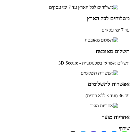
לוחים לכל הארץ
ים
לום מאובטח
ם אשראי בטכנולוגיית - 3D Secure
שרות לתשלומים
ית)
יות מוצר
וף