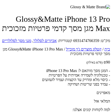
Glossy&Matte iPhone 13 P
ך קדמי פרטיות מזכוכית
ט:
6931474766359
קטגוריות:
אביזרים לסלולר
,
מגני מסך לסלולריים
/
קטלוג מוצרים ג'וי מובייל
/
Glossy&Matte iPhone 13 Pro Max מגן
 קדמי פרטיות מזכוכית
(
76
₪
באילת)
 מסך מותאם ל: iPhone 13 Pro Max
כנולוגיה לשמירה אמיתית על הפרטיות
יסוי מלא ומדויק עד הקצוות ועמיד לזעזועים
מיד בפני שריטות ושחיקה
יינים
אי אזל
 לקוחות קונים אצלנו: