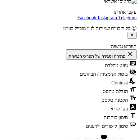
ו אחרינו
Facebook
Instagram
Teleg
יט נגישות
cl
פתיחה וסגירה של תפריט הנגישות
ke
ניווט מקלדת
vis
ביטול אנימציות / הבהובים
ni
Contrast
fo
הגדלת טקסט
te
הקטנת טקסט
fon
גופן קריא
t
סימון כותרות
l
סימון קישורים ולחצנים
favorite