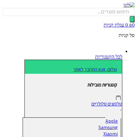
כן
Produ
sea
0
עגלת קניות
קניות
לכל הקטגוריות
שלום, אנא התחבר לאתר
קטגוריות מובילות
טלפונים סלולריים
Apple
Samsung
Xiaomi