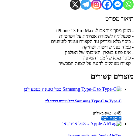
ור מפורט
 מסך מותאם ל: iPhone 13 Pro Max
כנולוגיה לשמירה אמיתית על הפרטיות
יסוי מלא ומדויק עד הקצוות ועמיד לזעזועים
מיד בפני שריטות ושחיקה
ינו פוגע בטאץ' האיכותי של הטלפון
יסוי מלא של מסך הטלפון
צוות מעוגלים להגנה על קצוות המכשיר
צרים קשורים
Samsung Type-C to Type-C כבל טעינה בצבע לבן
₪
49
(
42
₪
באילת)
הוספה לסל
Apple AirTag תגית איתור איירטאג