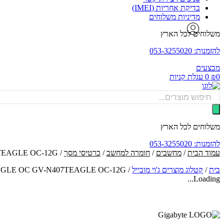
בדיקת אחריות (IMEI)
מדיניות משלוחים
משלוחים לכל הארץ
להזמנות: 053-3255020
מבצעים
0
₪
0
עגלת קניות
Products
search
משלוחים לכל הארץ
להזמנות: 053-3255020
עמוד הבית
/
מחשבים
/
חומרה למחשב
/
כרטיסי מסך
/ Gigabyte GeForce RTX 4070 Ti EAGLE OC GV-N407TEAGLE OC-12G - ג'יגהבייט כרטיס מסך
בית
/
קטלוג מוצרים ג'וי מובייל
/
 RTX 4070 Ti EAGLE OC GV-N407TEAGLE OC-12G
Loading...