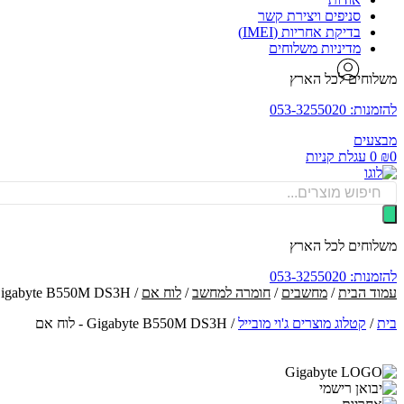
סניפים ויצירת קשר
בדיקת אחריות (IMEI)
מדיניות משלוחים
משלוחים לכל הארץ
להזמנות: 053-3255020
מבצעים
0
₪
0
עגלת קניות
Products
search
משלוחים לכל הארץ
להזמנות: 053-3255020
עמוד הבית
/
מחשבים
/
חומרה למחשב
/
לוח אם
/ Gigabyte B550M DS3H - לוח אם
בית
/
קטלוג מוצרים ג'וי מובייל
/
Gigabyte B550M DS3H - לוח אם