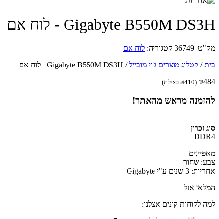
Gigabyte B550M DS3H - לוח אם
מק"ט:
36749
קטגוריה:
לוח אם
בית
/
קטלוג מוצרים ג'וי מובייל
/
Gigabyte B550M DS3H - לוח אם
₪
484
(
410
₪
באילת)
להזמנה מראש מהאתר!
סוג זכרון
DDR4
מאפיינים
צבע: שחור
אחריות: 3 שנים ע"י Gigabyte
המלאי אזל
למה לקוחות קונים אצלנו: