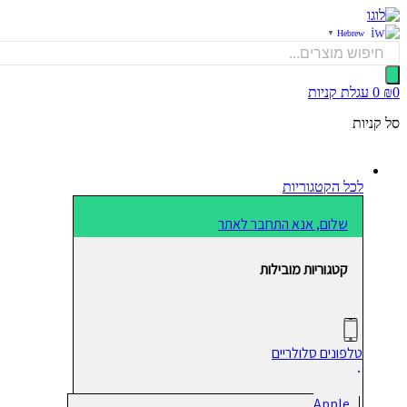
דלג
לתוכן
Hebrew
▼
Products
search
0
₪
0
עגלת קניות
סל קניות
לכל הקטגוריות
שלום, אנא התחבר לאתר
קטגוריות מובילות
טלפונים סלולריים
Apple