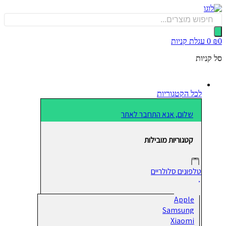
כן
Produ
sea
0
עגלת קניות
קניות
לכל הקטגוריות
שלום, אנא התחבר לאתר
קטגוריות מובילות
טלפונים סלולריים
Apple
Samsung
Xiaomi