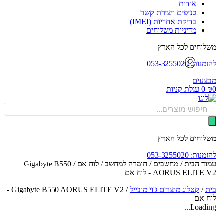
אודות
סניפים ויצירת קשר
בדיקת אחריות (IMEI)
מדיניות משלוחים
וחים לכל הארץ
: 053-3255020
עים
0
עגלת קניות
Produ
sea
וחים לכל הארץ
: 053-3255020
ד הבית
/
מחשבים
/
חומרה למחשב
/
לוח אם
/ Gigabyte B550
AORUS ELIT - לוח אם
/
קטלוג מוצרים ג'וי מובייל
/
Gigabyte B550 AORUS ELITE V2 -
 אם
Loadin