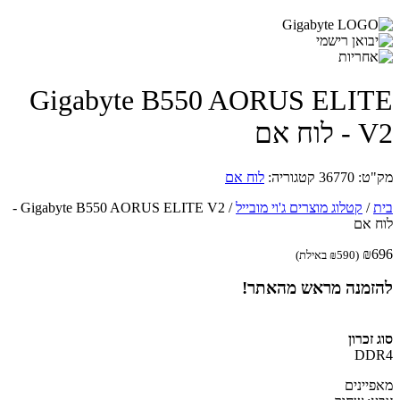
Gigabyte B550 AORUS ELI
וח אם
ט:
36770
קטגוריה:
לוח אם
/
קטלוג מוצרים ג'וי מובייל
/
Gigabyte B550 AORUS ELITE V2 -
 אם
₪
(
590
₪
באילת)
זמנה מראש מהאתר!
זכרון
DD
יינים