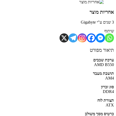
יות מוצר
וף
ור מפורט
ת שבבים
AMD B5
בת מעבד
A
זכרון
DD
רת לוח
A
יס מסך משולב