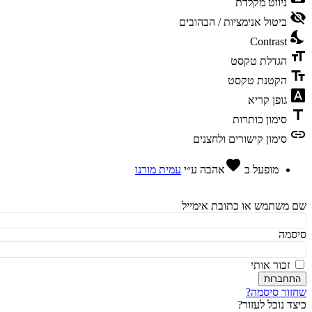
ניווט מקלדת
vis
ביטול אנימציות / הבהובים
ni
Contrast
fo
הגדלת טקסט
te
הקטנת טקסט
fon
גופן קריא
t
סימון כותרות
l
סימון קישורים ולחצנים
favorite
מופעל ב
אהבה
ע״י
עמית מורנו
משתמש או כתובת אימייל
מה
זכור אותי
חברות
ור סיסמה?
ד נוכל לעזור?