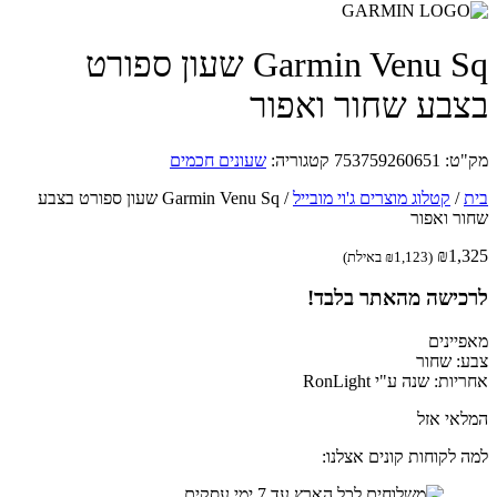
Garmin Venu Sq ‏שעון ספורט
בע שחור ואפור
ט:
753759260651
קטגוריה:
שעונים חכמים
/
קטלוג מוצרים ג'וי מובייל
/
Garmin Venu Sq ‏שעון ספורט בצבע
ר ואפור
₪
1,
(
1,123
₪
באילת)
כישה מהאתר בלבד!
יינים
: שחור
ת: שנה ע"י RonLight
אי אזל
 לקוחות קונים אצלנו: