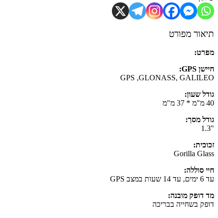
ור מפורט
ט:
 GPS:
GPS ,GLONASS, GALIL
ל שעון:
ל מסך:
כית:
Gorilla Gl
 סוללה:
 GPS
דופק מובנה:
ק בשחייה בבריכה