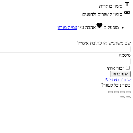
t
סימון כותרות
l
סימון קישורים ולחצנים
favorite
מופעל ב
אהבה
ע״י
עמית מורנו
משתמש או כתובת אימייל
מה
זכור אותי
חברות
ור סיסמה?
ד נוכל לעזור?