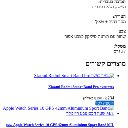
כה בעברית:
ק מלא בעברית
ות:
 בהיר + טאץ'
:
ר עם רצועת סיליקון בצבע אפור
ל:
צרים קשורים
צמיד כושר Xiaomi Redmi Smart Band Pro
₪
234
(
198
₪
באילת)
הוספה לסל
Apple Watch Series 10 GPS 42mm Aluminium Sport Band M/L שעון