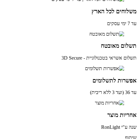
לוחים לכל הארץ
ים
לום מאובטח
ם אשראי בטכנולוגיית - 3D Secure
שרות לתשלומים
ית)
יות מוצר
י RonLight
וף