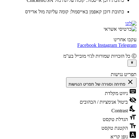
כתובת דוכן אייסמול: קומה עליונה מול ChickenUSA
כתובת דוכן קאפמן באייסמול: קומה עליונה מול אדידס
ו אחרינו
Facebook
Instagram
Teleg
יט נגישות
cl
פתיחה וסגירה של תפריט הנגישות
ke
ניווט מקלדת
vis
ביטול אנימציות / הבהובים
ni
Contrast
fo
הגדלת טקסט
te
הקטנת טקסט
fon
גופן קריא