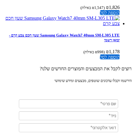
₪
1,826
(
1,547
₪
באילת)
הוספה לסל
Samsung Galaxy Watch7 40mm SM-L305 LTE שעון חכם צבע קרם -
יבואן רשמי
₪
1,178
(
998
₪
באילת)
הוספה לסל
ים לקבל את המבצעים והמוצרים החדשים שלנו?
מו וקבלו עדכונים שוטפים, מבצעים ומידע שימושי