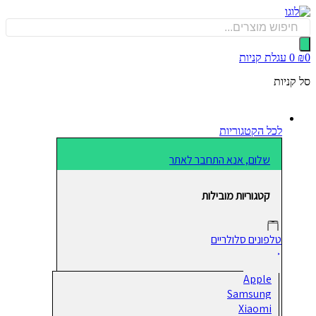
כן
Produ
sea
0
עגלת קניות
קניות
לכל הקטגוריות
שלום, אנא התחבר לאתר
קטגוריות מובילות
טלפונים סלולריים
Apple
Samsung
Xiaomi