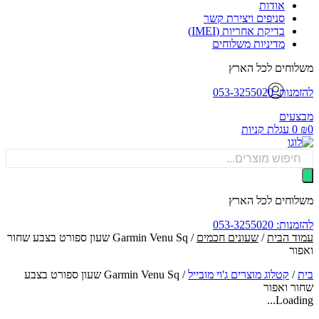
אודות
סניפים ויצירת קשר
בדיקת אחריות (IMEI)
מדיניות משלוחים
וחים לכל הארץ
: 053-3255020
עים
0
עגלת קניות
Produ
sea
וחים לכל הארץ
: 053-3255020
ד הבית
/
שעונים חכמים
/ Garmin Venu Sq ‏שעון ספורט בצבע שחור
ור
/
קטלוג מוצרים ג'וי מובייל
/
Garmin Venu Sq ‏שעון ספורט בצבע
ר ואפור
Loadin