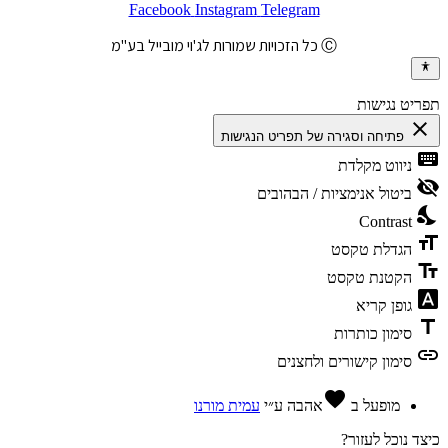
Facebook
Instagram
Telegram
Ⓒ כל הזכויות שמורות לג'וי מובייל בע"מ
תפריט נגישות
close
פתיחה וסגירה של תפריט הנגישות
keyboard
ניווט מקלדת
visibility_off
ביטול אנימציות / הבהובים
nights_stay
Contrast
format_size
הגדלת טקסט
text_fields
הקטנת טקסט
font_download
גופן קריא
title
סימון כותרות
link
סימון קישורים ולחצנים
favorite
מופעל ב
אהבה
ע״י
עמית מורנו
כיצד נוכל לעזור?