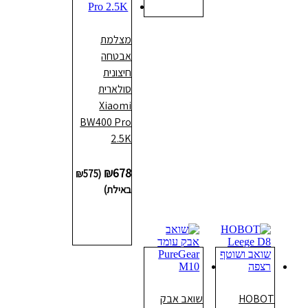
לסל
מצלמת
אבטחה
חיצונית
סולארית
Xiaomi
BW400 Pro
2.5K
₪
678
₪
575
(
באילת)
הוספה
לסל
HOBOT
שואב אבק