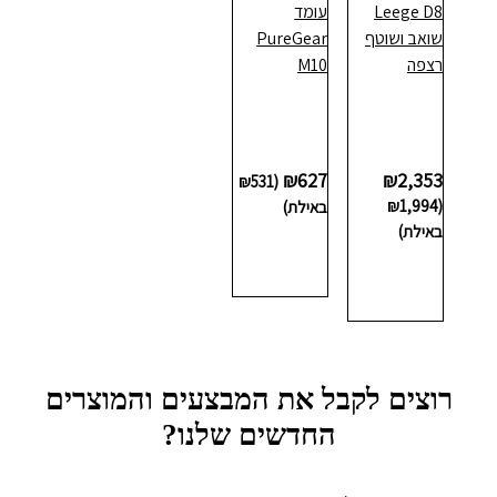
Leege D8
עומד
שואב ושוטף
PureGear
רצפה
M10
₪
627
₪
2,353
₪
531
(
₪
1,994
(
באילת)
באילת)
הוספה
לסל
הוספה
לסל
רוצים לקבל את המבצעים והמוצרים
החדשים שלנו?