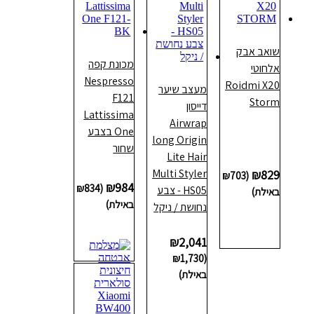
שואב אבק
מכונת קפה
אלחוטי
Nespresso
Roidmi X20
מעצב שיער
F121
Storm
דייסון
Lattissima
Airwrap
One בצבע
long Origin
שחור
Lite Hair
Multi Styler
₪
829
₪
703
(
₪
984
₪
834
(
HS05 - צבע
באילת)
באילת)
נחושת / ניקל
הוספה
לסל
הוספה
₪
2,041
לסל
₪
1,730
(
באילת)
הוספה