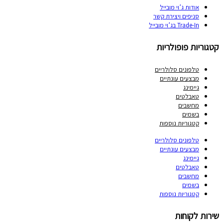
אודות ג’וי מובייל
סניפים ויצירת קשר
Trade-In בג’וי מובייל
קטגוריות פופולריות
טלפונים סלולריים
מבצעים עונתיים
גיימינג
טאבלטים
מחשבים
בשמים
קטגוריות נוספות
טלפונים סלולריים
מבצעים עונתיים
גיימינג
טאבלטים
מחשבים
בשמים
קטגוריות נוספות
שירות לקוחות