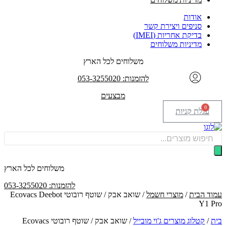
אודות
סניפים ויצירת קשר
בדיקת אחריות (IMEI)
מדיניות משלוחים
משלוחים לכל הארץ
להזמנות: 053-3255020
מבצעים
0
עגלת קניות
Products
search
משלוחים לכל הארץ
להזמנות: 053-3255020
עמוד הבית
/
מוצרי חשמל
/ שואב אבק / שוטף רובוטי Ecovacs Deebot
Y1 Pro
בית
/
קטלוג מוצרים ג'וי מובייל
/
שואב אבק / שוטף רובוטי Ecovacs