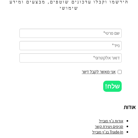
הירשמו וקבלו עדכונים שוטפים, מבצעים ומידע
שימושי
אני מאשר לקבל דיוור
שלח!
אודות
אודות ג’וי מובייל
סניפים ויצירת קשר
Trade-In בג’וי מובייל