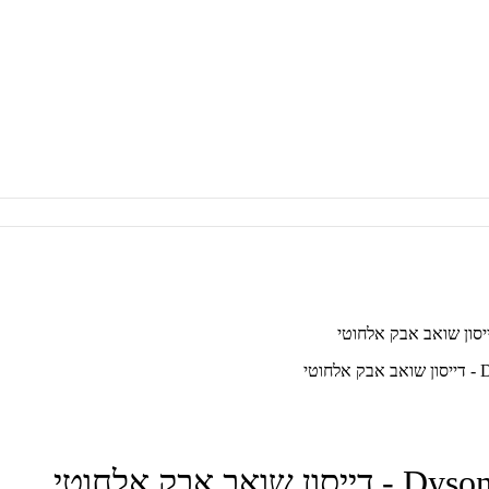
י
בק אלחוטי