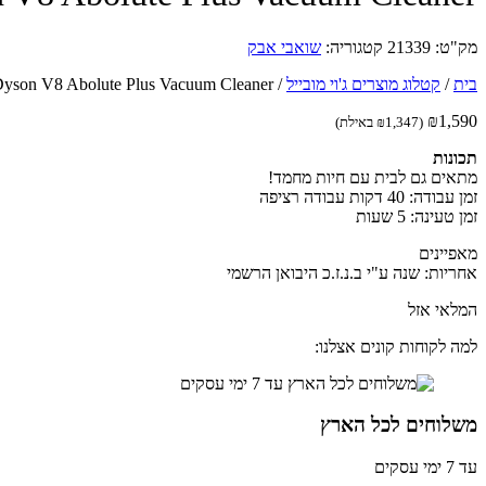
מק"ט:
21339
קטגוריה:
שואבי אבק
בית
/
קטלוג מוצרים ג'וי מובייל
/
Dyson V8 Abolute Plus Vacuum Cleaner - דייסון שואב אבק אלחוט
₪
1,590
(
1,347
₪
באילת)
תכונות
מתאים גם לבית עם חיות מחמד!
זמן עבודה: 40 דקות עבודה רציפה
זמן טעינה: 5 שעות
מאפיינים
אחריות: שנה ע"י ב.נ.ז.כ היבואן הרשמי
המלאי אזל
למה לקוחות קונים אצלנו:
משלוחים לכל הארץ
עד 7 ימי עסקים