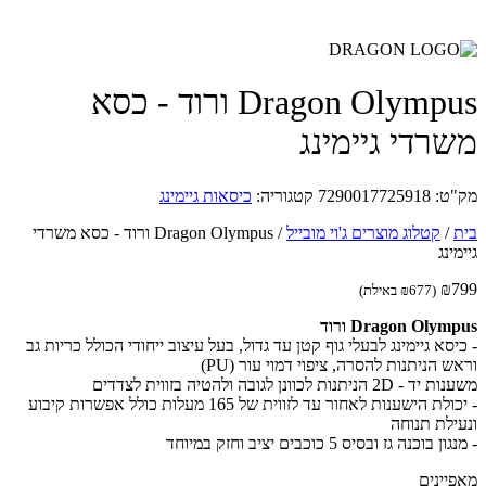
Dragon Olympus ורוד - כסא
רדי גיימינג
ט:
7290017725918
קטגוריה:
כיסאות גיימינג
/
קטלוג מוצרים ג'וי מובייל
/
Dragon Olympus ורוד - כסא משרדי
ינג
₪
(
677
₪
באילת)
Dragon Olym ורוד
יסא גיימינג לבעלי גוף קטן עד גדול, בעל עיצוב ייחודי הכולל כריות גב
 הניתנות להסרה, ציפוי דמוי עור (PU)
 הניתנות לכוונן לגובה ולהטיה בזווית לצדדים
- יכולת הישענות לאחור עד לזווית של 165 מעלות כולל אפשרות קיבוע
ילת תנוחה
 בוכנה גז ובסיס 5 כוכבים יציב וחזק במיוחד
יינים