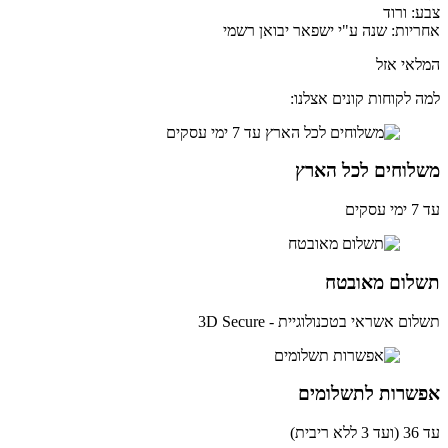
: ורוד
יות: שנה ע"י ישפאר יבואן רשמי
אי אזל
 לקוחות קונים אצלנו:
לוחים לכל הארץ
ים
לום מאובטח
ם אשראי בטכנולוגיית - 3D Secure
שרות לתשלומים
ית)