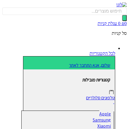
כן
Produ
sea
0
עגלת קניות
קניות
לכל הקטגוריות
שלום, אנא התחבר לאתר
קטגוריות מובילות
טלפונים סלולריים
Apple
Samsung
Xiaomi