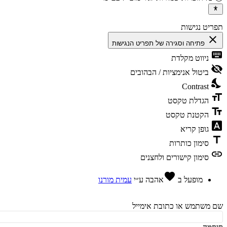
יט נגישות
cl
פתיחה וסגירה של תפריט הנגישות
ke
ניווט מקלדת
vis
ביטול אנימציות / הבהובים
ni
Contrast
fo
הגדלת טקסט
te
הקטנת טקסט
fon
גופן קריא
t
סימון כותרות
l
סימון קישורים ולחצנים
favorite
מופעל ב
אהבה
ע״י
עמית מורנו
משתמש או כתובת אימייל