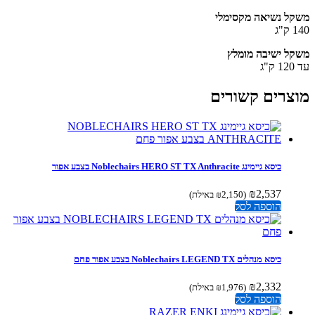
ל נשיאה מקסימלי
ג
ל ישיבה מומלץ
ג
צרים קשורים
כיסא גיימינג Noblechairs HERO ST TX Anthracite בצבע אפור
₪
2,537
(
2,150
₪
באילת)
הוספה לסל
כיסא מנהלים Noblechairs LEGEND TX בצבע אפור פחם
₪
2,332
(
1,976
₪
באילת)
הוספה לסל