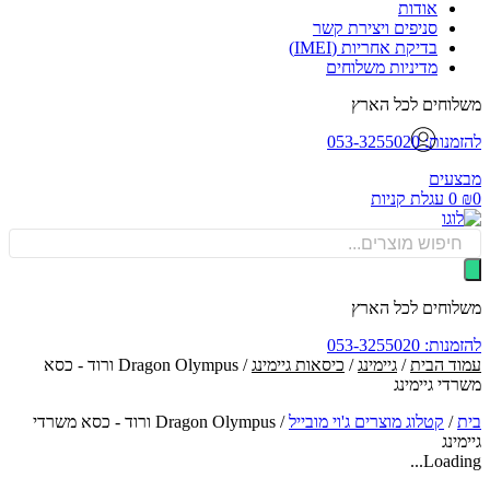
אודות
סניפים ויצירת קשר
בדיקת אחריות (IMEI)
מדיניות משלוחים
וחים לכל הארץ
: 053-3255020
עים
0
עגלת קניות
Produ
sea
וחים לכל הארץ
: 053-3255020
ד הבית
/
גיימינג
/
כיסאות גיימינג
/ Dragon Olympus ורוד - כסא
די גיימינג
/
קטלוג מוצרים ג'וי מובייל
/
Dragon Olympus ורוד - כסא משרדי
ינג
Loadin