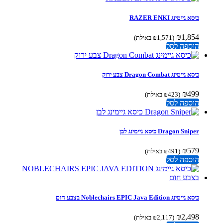
כיסא גיימינג RAZER ENKI
₪
1,854
(
1,571
₪
באילת)
הוספה לסל
כיסא גיימינג Dragon Combat צבע ירוק
₪
499
(
423
₪
באילת)
הוספה לסל
Dragon Sniper כיסא גיימינג לבן
₪
579
(
491
₪
באילת)
הוספה לסל
כיסא גיימינג Noblechairs EPIC Java Edition בצבע חום
₪
2,498
(
2,117
₪
באילת)