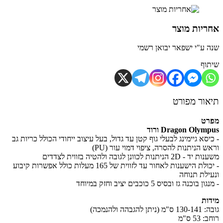
יות מוצר
 ע"י ישפאר יבואן רשמי
וף
ור מפורט
רט
Dragon Olym ורוד
יסא גיימינג לבעלי גוף קטן עד גדול, בעל עיצוב ייחודי הכולל כריות גב
 הניתנות להסרה, ציפוי דמוי עור (PU)
 הניתנות לכוונן לגובה ולהטיה בזווית לצדדים
- יכולת הישענות לאחור עד לזווית של 165 מעלות כולל אפשרות קיבוע
ילת תנוחה
 בוכנה גז ובסיס 5 כוכבים יציב וחזק במיוחד
ות
תן להגבהה ולהנמכה)
53 ס"מ