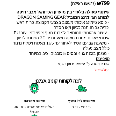
₪
799
(
677
₪
באילת)
שיתוף פעולה בלעדי בין מועדון הכדורגל מכבי חיפה
למותג הגיימינג המוביל DRAGON GAMING GEAR
- כיסא גיימינג איכותי מעוצב בצבעי הקבוצה, כרית ראש
וכרית גב הניתנת לכיוון ו/או הסרה
- עיצוב ארגונומי המותאם למבנה הגוף ציפוי דמוי עור PU
איכותי שלדת מתכת חזקה משענות יד 2D הניתנת לכיוון
- משענת גב עם הטיה לאחור עד 165 מעלות ויכולת נדנוד
כולל מצב נעילה
- מנגנון בוכנה גז 4 ובסיס 5 כוכבים יציב במיוחד
מאפיינים
אחריות: שנה ע"י ישפאר יבואן רשמי
המלאי אזל
למה לקוחות קונים אצלנו:
משלוחים לכל הארץ
תשלום מאובטח
עד 7 ימי עסקים
תשלום אשראי בטכנולוגיית - 3D
Secure