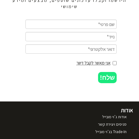
הירשמו וקבלו עדכונים שוטפים, מבצעים ומידע
שימושי
אני מאשר לקבל דיוור
שלח!
אודות
אודות ג’וי מובייל
סניפים ויצירת קשר
Trade-In בג’וי מובייל