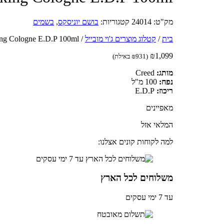
מק"ט:
24014
קטגוריות:
בושם יוניסקס
,
בשמים
בית
/
קטלוג מוצרים ג'וי מובייל
/
Creed Viking Cologne E.D.P 100ml - בושם קריד ויקינג קול
₪
1,099
(
931
₪
באילת)
מותג:
Creed
נפח:
100 מ"ל
ריכוז:
E.D.P
מאפיינים
המלאי אזל
למה לקוחות קונים אצלנו:
משלוחים לכל הארץ
עד 7 ימי עסקים