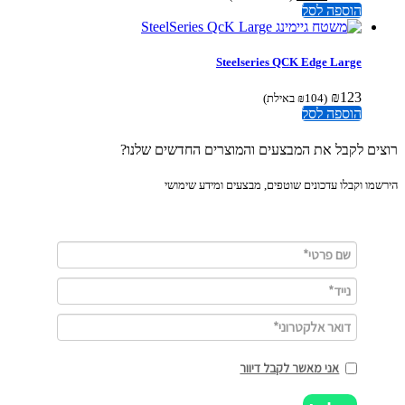
המקורי
הנוכחי
הוספה לסל
היה:
הוא:
₪172.
₪193.
Steelseries QCK Edge Large
₪
123
(
104
₪
באילת)
הוספה לסל
ים לקבל את המבצעים והמוצרים החדשים שלנו?
מו וקבלו עדכונים שוטפים, מבצעים ומידע שימושי
אני מאשר לקבל דיוור