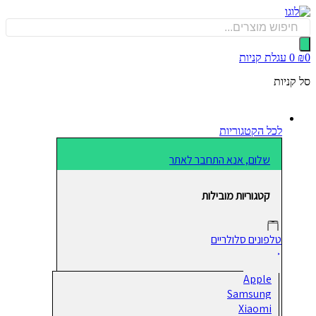
כן
Produ
sea
0
עגלת קניות
קניות
לכל הקטגוריות
שלום, אנא התחבר לאתר
קטגוריות מובילות
טלפונים סלולריים
Apple
Samsung
Xiaomi