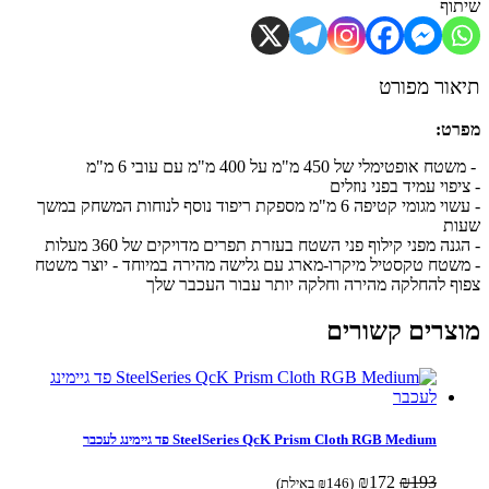
וף
ור מפורט
ט:
אופטימלי של 450 מ"מ על 400 מ"מ עם עובי 6 מ"מ
פוי עמיד בפני נוזלים
- עשוי מגומי קטיפה 6 מ"מ מספקת ריפוד נוסף לנוחות המשחק במשך
ת
נה מפני קילוף פני השטח בעזרת תפרים מדויקים של 360 מעלות
שטח טקסטיל מיקרו-מארג עם גלישה מהירה במיוחד - יוצר משטח
ף להחלקה מהירה וחלקה יותר עבור העכבר שלך
צרים קשורים
SteelSeries QcK Prism Cloth RGB Medium פד גיימינג לעכבר
המחיר
המחיר
₪
172
₪
193
(
146
₪
באילת)