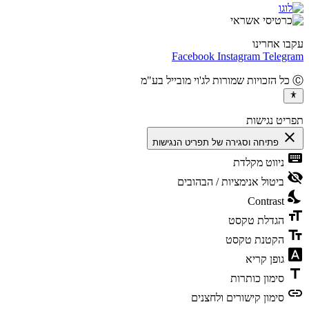
ו אחרינו
Facebook
Instagram
Teleg
יט נגישות
cl
פתיחה וסגירה של תפריט הנגישות
ke
ניווט מקלדת
vis
ביטול אנימציות / הבהובים
ni
Contrast
fo
הגדלת טקסט
te
הקטנת טקסט
fon
גופן קריא
t
סימון כותרות
l
סימון קישורים ולחצנים