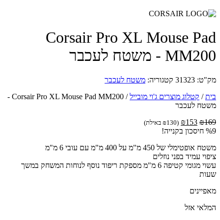
Corsair Pro XL Mouse P
M - משטח לעכבר
ט:
31323
קטגוריה:
משטח לעכבר
/
קטלוג מוצרים ג'וי מובייל
/
Corsair Pro XL Mouse Pad MM200 -
ח לעכבר
המחיר
המחיר
₪
153
₪
(
130
₪
באילת)
המקורי
הנוכחי
ה!
היה:
הוא:
טימלי של 450 מ"מ על 400 מ"מ עם עובי 6 מ"מ
₪153.
₪169.
י עמיד בפני נוזלים
עשוי מגומי קטיפה 6 מ"מ מספקת ריפוד נוסף לנוחות המשחק במשך
ת
יינים
אי אזל