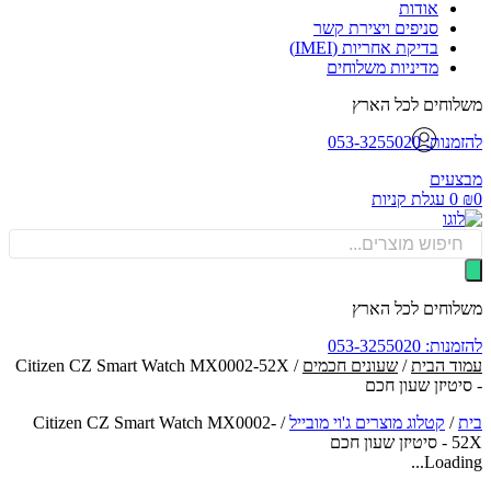
אודות
סניפים ויצירת קשר
בדיקת אחריות (IMEI)
מדיניות משלוחים
וחים לכל הארץ
: 053-3255020
עים
0
עגלת קניות
Produ
sea
וחים לכל הארץ
: 053-3255020
ד הבית
/
שעונים חכמים
/ Citizen CZ Smart Watch MX0002-52X
יטיזן שעון חכם
/
קטלוג מוצרים ג'וי מובייל
/
Citizen CZ Smart Watch MX0002-
עון חכם
Loadin