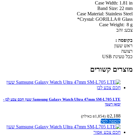
Case Width: 1.81
Band Size: 22
‌Case Material: Stainless S
Crystal: GORILLA® Gla
Case Weight: 
: זהב
פסה :
 שעון
עה
טעינת USB
צרים קשורים
Samsung Galaxy Watch Ultra 47mm SM-L705 LTE שעון חכם צבע לבן -
יבואן רשמי
₪
2,188
(
1,854
₪
באילת)
הוספה לסל