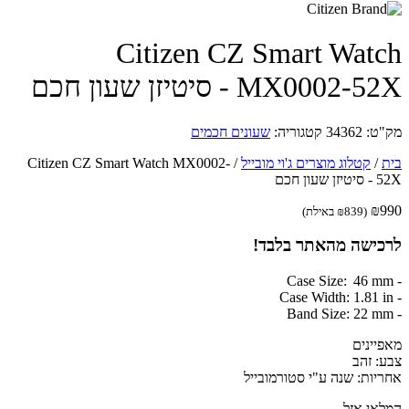
Citizen CZ Smart Wat
MX0002- - סיטיזן שעון חכם
ט:
34362
קטגוריה:
שעונים חכמים
/
קטלוג מוצרים ג'וי מובייל
/
Citizen CZ Smart Watch MX0002-
עון חכם
₪
(
839
₪
באילת)
כישה מהאתר בלבד!
יינים
: זהב
יות: שנה ע"י סטורמובייל
אי אזל