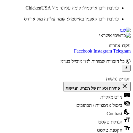
כתובת דוכן אייסמול: קומה עליונה מול ChickenUSA
כתובת דוכן קאפמן באייסמול: קומה עליונה מול אדידס
ו אחרינו
Facebook
Instagram
Teleg
יט נגישות
cl
פתיחה וסגירה של תפריט הנגישות
ke
ניווט מקלדת
vis
ביטול אנימציות / הבהובים
ni
Contrast
fo
הגדלת טקסט
te
הקטנת טקסט