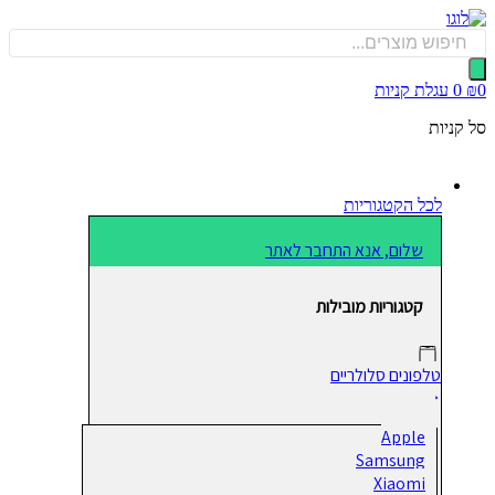
כן
Produ
sea
0
עגלת קניות
קניות
לכל הקטגוריות
שלום, אנא התחבר לאתר
קטגוריות מובילות
טלפונים סלולריים
Apple
Samsung
Xiaomi