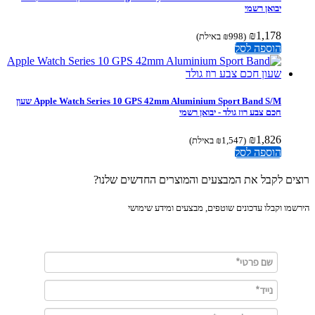
יבואן רשמי
₪
1,178
(
998
₪
באילת)
הוספה לסל
Apple Watch Series 10 GPS 42mm Aluminium Sport Band S/M שעון
חכם צבע רוז גולד - יבואן רשמי
₪
1,826
(
1,547
₪
באילת)
הוספה לסל
ים לקבל את המבצעים והמוצרים החדשים שלנו?
מו וקבלו עדכונים שוטפים, מבצעים ומידע שימושי