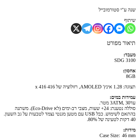
 ע"י סטורמובייל
וף
ור מפורט
ד:
SDG 3
ון:
8
AMOL, רזולוציה של 416 x 416
דות במים:
סוללה נטענת: 24+ שעות, מצבי רב-ימים (לא Eco-Drive). משתנה
בהתאם לשימוש. כבל USB עם מטען מגנטי נצמד לטבעות על גב השעון.
ות:
Case Size: 46