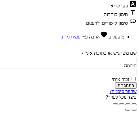
fon
גופן קריא
t
סימון כותרות
l
סימון קישורים ולחצנים
favorite
מופעל ב
אהבה
ע״י
עמית מורנו
משתמש או כתובת אימייל
מה
זכור אותי
חברות
ור סיסמה?
ד נוכל לעזור?