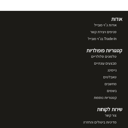
אודות
אודות ג’וי מובייל
סניפים ויצירת קשר
Trade-In בג’וי מובייל
קטגוריות פופולריות
טלפונים סלולריים
מבצעים עונתיים
גיימינג
טאבלטים
מחשבים
בשמים
קטגוריות נוספות
שירות לקוחות
צור קשר
מדיניות ביטולים והחזרה