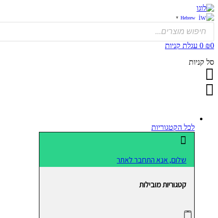
דלג
לתוכן
Hebrew
▼
Products
search
0
₪
0
עגלת קניות
סל קניות
לכל הקטגוריות
שלום, אנא התחבר לאתר
קטגוריות מובילות