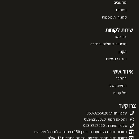
מחשבים
בשמים
קטגוריות נוספות
שירות לקוחות
צור קשר
מדיניות ביטולים והחזרה
תקנון
הסדרי נגישות
איזור אישי
התחבר
החשבון שלי
סל קניות
צרו קשר
טלפון חנות: 053-3255020
ווטסאפ חנות: 053-3255020
טלפון מעבדה: 053-3252060
כתובת חנות דגל ומעבדה: דרבן 150 בפנינת אילת מול מול-הים
כתובת חנות תחנה מרכזית: שדרות התמרים 12, אילת