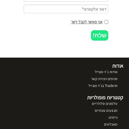
אני מאשר לקבל דיוור
שלח!
אודות
אודות ג’וי מובייל
סניפים ויצירת קשר
Trade-In בג’וי מובייל
קטגוריות פופולריות
טלפונים סלולריים
מבצעים עונתיים
גיימינג
טאבלטים