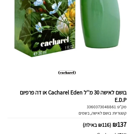
בושם לאישה 30 מ''ל Cacharel Eden או דה פרפיום‏
E.D.P
מק"ט:
3360373048861
קטגוריות:
בושם לאישה
,
בשמים
₪
137
(
116
₪
באילת)