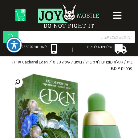
0
משלוחים לכל הארץ
להזמנות: 053-3255020
בית
/
קטלוג מוצרים ג'וי מובייל
/
בושם לאישה 30 מ''ל Cacharel Eden או דה
פרפיום‏ E.D.P