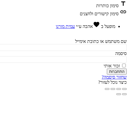
t
סימון כותרות
l
סימון קישורים ולחצנים
favorite
מופעל ב
אהבה
ע״י
עמית מורנו
משתמש או כתובת אימייל
מה
זכור אותי
חברות
ור סיסמה?
ד נוכל לעזור?