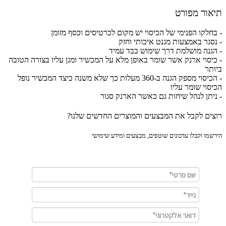
ור מפורט
חלקו הפנימי של הכיסוי יש מקום לכרטיסים וכסף מזומן
סגר באמצעות מגנט איכותי וחזק
גנה מושלמת דרך שימוש בבד עמיד
יסוי ארנק אשר שומר באופן מלא על המכשיר ומגן עליו בצורה הטובה
תר
- הכיסוי מספק הגנה ב-360 מעלות כך שלא משנה כיצד המכשיר נופל
סוי שומר עליו
יתן לנהל שיחות גם כאשר הארנק סגור
ים לקבל את המבצעים והמוצרים החדשים שלנו?
מו וקבלו עדכונים שוטפים, מבצעים ומידע שימושי