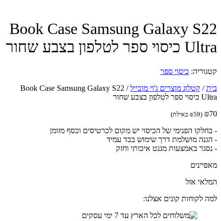
Book Case Samsung Galaxy S
וי ספר לטלפון בצבע שחור
וריה:
כיסוי ספר
/
קטלוג מוצרים ג'וי מובייל
/
Book Case Samsung Galaxy S22
לפון בצבע שחור
(
59
₪
באילת)
חלקו הפנימי של הכיסוי יש מקום לכרטיסים וכסף מזומן
גנה מושלמת דרך שימוש בבד עמיד
סגר באמצעות מגנט איכותי וחזק
יינים
אי אזל
 לקוחות קונים אצלנו: