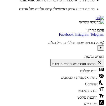
כתובת דוכן אייסמול: קומה עליונה מול ChickenUSA
כתובת דוכן קאפמן באייסמול: קומה עליונה מול אדידס
ו אחרינו
Facebook
Instagram
Teleg
יט נגישות
cl
פתיחה וסגירה של תפריט הנגישות
ke
ניווט מקלדת
vis
ביטול אנימציות / הבהובים
ni
Contrast
fo
הגדלת טקסט
te
הקטנת טקסט
fon
גופן קריא