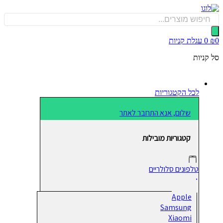
כן
Produ
sea
0
עגלת קניות
קניות
לכל הקטגוריות
שלום, אנא התחבר לאתר
קטגוריות מובילות
טלפונים סלולריים
Apple
Samsung
Xiaomi