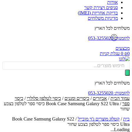
אודות
סניפים ויצירת קשר
בדיקת אחריות (IMEI)
מדיניות משלוחים
וחים לכל הארץ
: 053-3255020
עים
0
עגלת קניות
Produ
sea
וחים לכל הארץ
: 053-3255020
ד הבית
/
אביזרים
/
כיסויים ומגנים
/
כיסוי לטלפון סלולרי
/
כיסוי
/ Book Case Samsung Galaxy S22 Ultra כיסוי ספר לטלפון בצבע
ר
/
קטלוג מוצרים ג'וי מובייל
/
Book Case Samsung Galaxy S22
לפון בצבע שחור
Loadin