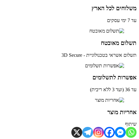
לוחים לכל הארץ
ים
לום מאובטח
ם אשראי בטכנולוגיית - 3D Secure
שרות לתשלומים
ית)
יות מוצר
וף