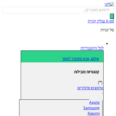
כן
Produ
sea
0
עגלת קניות
קניות
לכל הקטגוריות
שלום, אנא התחבר לאתר
קטגוריות מובילות
טלפונים סלולריים
Apple
Samsung
Xiaomi