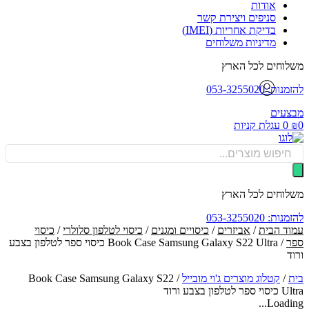
אודות
סניפים ויצירת קשר
בדיקת אחריות (IMEI)
מדיניות משלוחים
וחים לכל הארץ
: 053-3255020
עים
0
עגלת קניות
Produ
sea
וחים לכל הארץ
: 053-3255020
ד הבית
/
אביזרים
/
כיסויים ומגנים
/
כיסוי לטלפון סלולרי
/
כיסוי
/ Book Case Samsung Galaxy S22 Ultra כיסוי ספר לטלפון בצבע
ד
/
קטלוג מוצרים ג'וי מובייל
/
Book Case Samsung Galaxy S22
לפון בצבע ורוד
Loadin