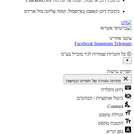
כתובת דוכן אייסמול: קומה עליונה מול ChickenUSA
כתובת דוכן קאפמן באייסמול: קומה עליונה מול אדידס
ו אחרינו
Facebook
Instagram
Teleg
יט נגישות
cl
פתיחה וסגירה של תפריט הנגישות
ke
ניווט מקלדת
vis
ביטול אנימציות / הבהובים
ni
Contrast
fo
הגדלת טקסט
te
הקטנת טקסט
fon
גופן קריא