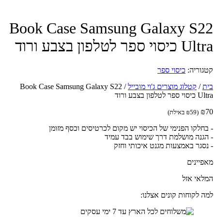
Book Case Samsung Galaxy S
וי ספר לטלפון בצבע ורוד
וריה:
כיסוי ספר
/
קטלוג מוצרים ג'וי מובייל
/
Book Case Samsung Galaxy S22
לפון בצבע ורוד
(
59
₪
באילת)
חלקו הפנימי של הכיסוי יש מקום לכרטיסים וכסף מזומן
גנה מושלמת דרך שימוש בבד עמיד
סגר באמצעות מגנט איכותי וחזק
יינים
אי אזל
 לקוחות קונים אצלנו: