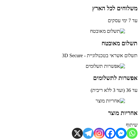
לוחים לכל הארץ
ים
לום מאובטח
ם אשראי בטכנולוגיית - 3D Secure
שרות לתשלומים
ית)
יות מוצר
וף