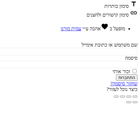
t
סימון כותרות
l
סימון קישורים ולחצנים
favorite
מופעל ב
אהבה
ע״י
עמית מורנו
משתמש או כתובת אימייל
מה
זכור אותי
חברות
ור סיסמה?
ד נוכל לעזור?