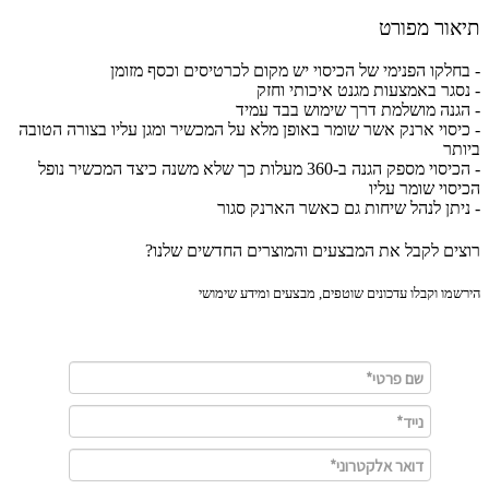
ור מפורט
חלקו הפנימי של הכיסוי יש מקום לכרטיסים וכסף מזומן
סגר באמצעות מגנט איכותי וחזק
גנה מושלמת דרך שימוש בבד עמיד
יסוי ארנק אשר שומר באופן מלא על המכשיר ומגן עליו בצורה הטובה
תר
- הכיסוי מספק הגנה ב-360 מעלות כך שלא משנה כיצד המכשיר נופל
סוי שומר עליו
יתן לנהל שיחות גם כאשר הארנק סגור
ים לקבל את המבצעים והמוצרים החדשים שלנו?
מו וקבלו עדכונים שוטפים, מבצעים ומידע שימושי