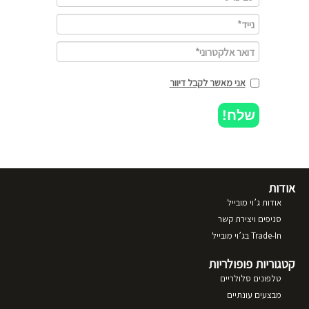
אני מאשר לקבל דיוור
שלח!
אודות
אודות ג’וי מובייל
סניפים ויצירת קשר
Trade-In בג’וי מובייל
קטגוריות פופולריות
טלפונים סלולריים
מבצעים עונתיים