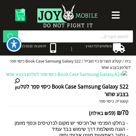
0
משלוחים לכל הארץ
להזמנות: 053-3255020
בית
/
קטלוג מוצרים ג'וי מובייל
/
Book Case Samsung Galaxy S22 כיסוי ספר
לטלפון בצבע שחור
Book Case Samsung Galaxy S22 כיסוי ספר לטלפון
בצבע שחור
קטגוריה:
כיסוי ספר
₪
70
(
59
₪
באילת)
- בחלקו הפנימי של הכיסוי יש מקום לכרטיסים וכסף מזומן
- הגנה מושלמת דרך שימוש בבד עמיד
- נסגר באמצעות מגנט איכותי וחזק