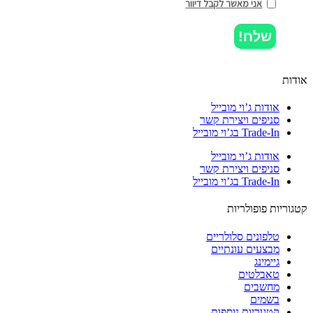
אני מאשר לקבל דיוור
שלח!
ות
אודות ג’וי מובייל
סניפים ויצירת קשר
Trade-In בג’וי מובייל
אודות ג’וי מובייל
סניפים ויצירת קשר
Trade-In בג’וי מובייל
וריות פופולריות
טלפונים סלולריים
מבצעים עונתיים
גיימינג
טאבלטים
מחשבים
בשמים
קטגוריות נוספות