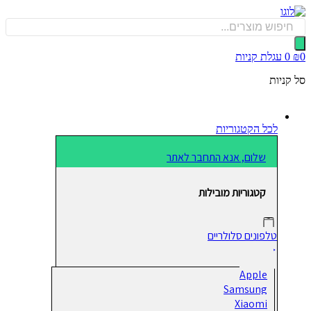
כן
Produ
sea
0
עגלת קניות
קניות
לכל הקטגוריות
שלום, אנא התחבר לאתר
קטגוריות מובילות
טלפונים סלולריים
Apple
Samsung
Xiaomi