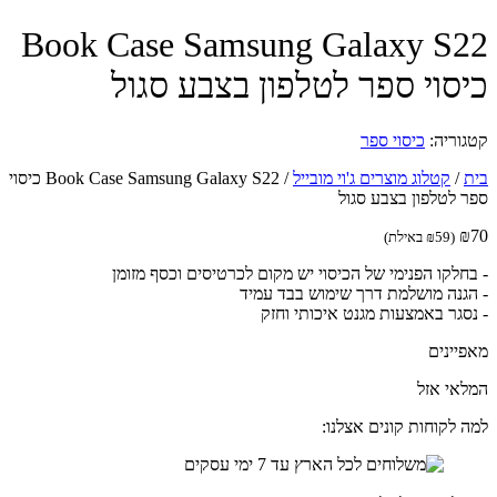
Book Case Samsung Galaxy S
סוי ספר לטלפון בצבע סגול
וריה:
כיסוי ספר
/
קטלוג מוצרים ג'וי מובייל
/
Book Case Samsung Galaxy S22 כיסוי
 לטלפון בצבע סגול
(
59
₪
באילת)
חלקו הפנימי של הכיסוי יש מקום לכרטיסים וכסף מזומן
גנה מושלמת דרך שימוש בבד עמיד
סגר באמצעות מגנט איכותי וחזק
יינים
אי אזל
 לקוחות קונים אצלנו: