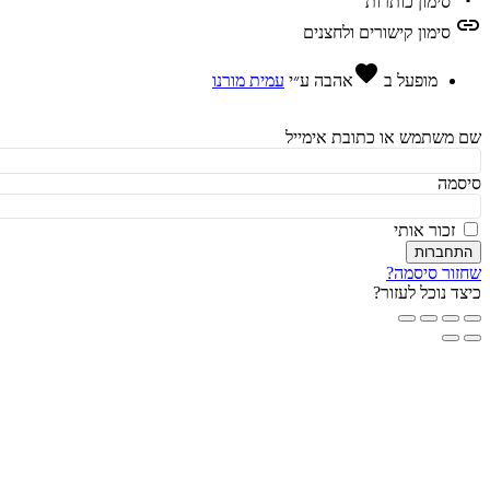
סימון כותרות
l
סימון קישורים ולחצנים
favorite
מופעל ב
אהבה
ע״י
עמית מורנו
משתמש או כתובת אימייל
מה
זכור אותי
חברות
ור סיסמה?
ד נוכל לעזור?