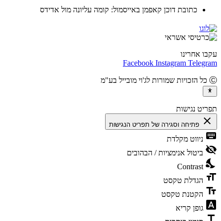
כתובת דוכן קאפמן באייסמול: קומה עליונה מול אדידס
ו אחרינו
Facebook
Instagram
Teleg
יט נגישות
cl
פתיחה וסגירה של תפריט הנגישות
ke
ניווט מקלדת
vis
ביטול אנימציות / הבהובים
ni
Contrast
fo
הגדלת טקסט
te
הקטנת טקסט
fon
גופן קריא
t