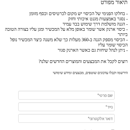
ור מפורט
חלקו הפנימי של הכיסוי יש מקום לכרטיסים וכסף מזומן
סגר באמצעות מגנט איכותי וחזק
גנה מושלמת דרך שימוש בבד עמיד
יסוי ארנק אשר שומר באופן מלא על המכשיר ומגן עליו בצורה הטובה
תר
- הכיסוי מספק הגנה ב-360 מעלות כך שלא משנה כיצד המכשיר נופל
סוי שומר עליו
יתן לנהל שיחות גם כאשר הארנק סגור
ים לקבל את המבצעים והמוצרים החדשים שלנו?
מו וקבלו עדכונים שוטפים, מבצעים ומידע שימושי