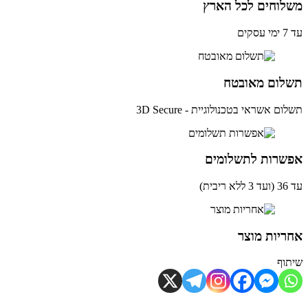
לוחים לכל הארץ
ים
לום מאובטח
ם אשראי בטכנולוגיית - 3D Secure
שרות לתשלומים
ית)
יות מוצר
וף