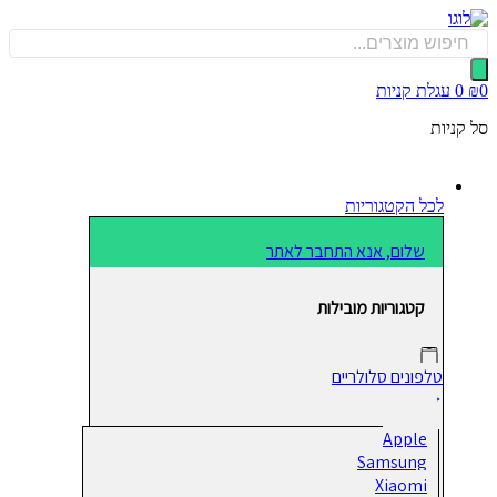
כן
Produ
sea
0
עגלת קניות
קניות
לכל הקטגוריות
שלום, אנא התחבר לאתר
קטגוריות מובילות
טלפונים סלולריים
Apple
Samsung
Xiaomi