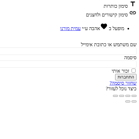
t
סימון כותרות
l
סימון קישורים ולחצנים
favorite
מופעל ב
אהבה
ע״י
עמית מורנו
משתמש או כתובת אימייל
מה
זכור אותי
חברות
ור סיסמה?
ד נוכל לעזור?