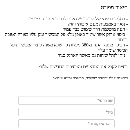
ור מפורט
חלקו הפנימי של הכיסוי יש מקום לכרטיסים וכסף מזומן
סגר באמצעות מגנט איכותי וחזק
גנה מושלמת דרך שימוש בבד עמיד
יסוי ארנק אשר שומר באופן מלא על המכשיר ומגן עליו בצורה הטובה
תר
- הכיסוי מספק הגנה ב-360 מעלות כך שלא משנה כיצד המכשיר נופל
סוי שומר עליו
יתן לנהל שיחות גם כאשר הארנק סגור
ים לקבל את המבצעים והמוצרים החדשים שלנו?
מו וקבלו עדכונים שוטפים, מבצעים ומידע שימושי