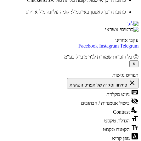
כתובת דוכן אייסמול: קומה עליונה מול ChickenUSA
כתובת דוכן קאפמן באייסמול: קומה עליונה מול אדידס
ו אחרינו
Facebook
Instagram
Teleg
יט נגישות
cl
פתיחה וסגירה של תפריט הנגישות
ke
ניווט מקלדת
vis
ביטול אנימציות / הבהובים
ni
Contrast
fo
הגדלת טקסט
te
הקטנת טקסט
fon
גופן קריא