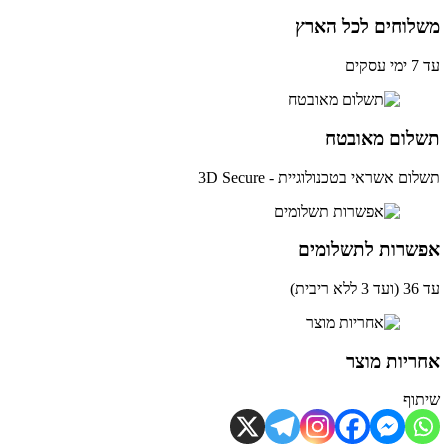
לוחים לכל הארץ
ים
לום מאובטח
ם אשראי בטכנולוגיית - 3D Secure
שרות לתשלומים
ית)
יות מוצר
וף