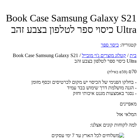
Book Case Samsung Galaxy S
וי ספר לטלפון בצבע זהב
וריה:
כיסוי ספר
/
קטלוג מוצרים ג'וי מובייל
/
Book Case Samsung Galaxy S21
לפון בצבע זהב
(
59
₪
באילת)
חלקו הפנימי של הכיסוי יש מקום לכרטיסים וכסף מזומן
גנה מושלמת דרך שימוש בבד עמיד
סגר באמצעות מגנט איכותי וחזק
יינים
אי אזל
 לקוחות קונים אצלנו: